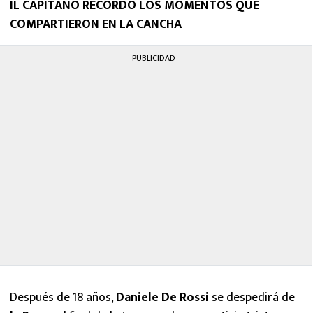
IL CAPITANO RECORDÓ LOS MOMENTOS QUE
MEXICANOS EN EL EXTRANJERO
COMPARTIERON EN LA CANCHA
FUTBOL ESTUFA
PUBLICIDAD
FÓRMULA 1
BOXEO
LIGA MX
NFL
Después de 18 años,
Daniele De Rossi
se despedirá de