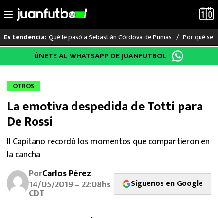
Qué le pasó a Sebastián Córdova de Pumas
Por qué se s
Es tendencia:
Saltar
ÚNETE AL WHATSAPP DE JUANFUTBOL
LO ÚLTIMO
al
contenido
LIGA MX
OTROS
La emotiva despedida de Totti para
RAYADOS
De Rossi
PUMAS
Il Capitano recordó los momentos que compartieron en
la cancha
ATLANTE
Por
Carlos Pérez
SELECCIÓN MEXICANA
Síguenos en Google
14/05/2019 – 22:08hs
CDT
FUTBOL INTERNACIONAL