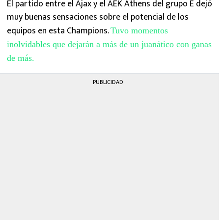
El partido entre el Ajax y el AEK Athens del grupo E dejó
MEXICANOS EN EL EXTRANJERO
muy buenas sensaciones sobre el potencial de los
equipos en esta Champions.
FUTBOL ESTUFA
Tuvo momentos
inolvidables que dejarán a más de un juanático con ganas
FÓRMULA 1
de más.
BOXEO
PUBLICIDAD
LIGA MX
NFL