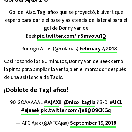
Gol del Ajax. Tagliafico que se proyectó, kluivert que
esperó para darle el pase y asistencia del lateral para el
gol de Donny van de
Beek.
pic.twitter.com/in5mvovu1Q
— Rodrigo Arias (@rolarias)
February 7, 2018
Casi rosando los 80 minutos, Donny van de Beek cerró
la pinza para ampliar la ventaja en el marcador después
de una asistencia de Tadic.
¡Doblete de Tagliafico!
90. GOAAAAAL
#AJAX
!!!
@nico_taglia
? 3-0!!
#UCL
#ajaaek
pic.twitter.com/Je8QO9CKGq
— AFC Ajax (@AFCAjax)
September 19, 2018