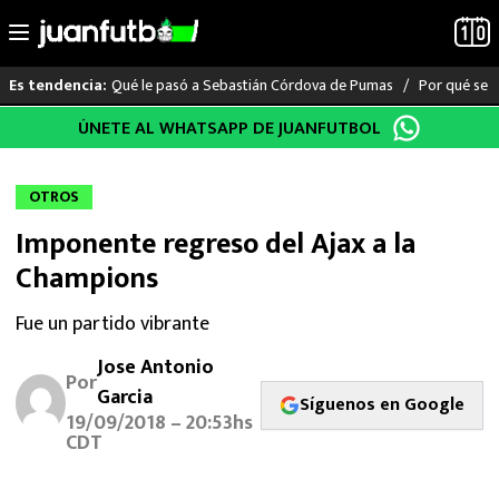
Qué le pasó a Sebastián Córdova de Pumas
Por qué se s
Es tendencia:
Saltar
ÚNETE AL WHATSAPP DE JUANFUTBOL
LO ÚLTIMO
al
contenido
LIGA MX
OTROS
Imponente regreso del Ajax a la
RAYADOS
Champions
PUMAS
Fue un partido vibrante
ATLANTE
Jose Antonio
Por
Garcia
Síguenos en Google
SELECCIÓN MEXICANA
19/09/2018 – 20:53hs
CDT
FUTBOL INTERNACIONAL