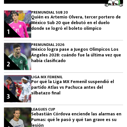
PREMUNDIAL SUB 20
Quién es Artemio Olvera, tercer portero de
México Sub 20 que debutó en el duelo
donde se logró el boleto olímpico
1
PREMUNDIAL 2026
México logra pase a Juegos Olímpicos Los
Ángeles 2028: cuándo fue la última vez que
había clasificado
2
LIGA MX FEMENIL
Por qué la Liga MX Femenil suspendió el
partido Atlas vs Pachuca antes del
silbatazo final
3
LEAGUES CUP
Sebastián Córdova enciende las alarmas en
Pumas: qué le pasó y qué tan grave es su
lesión