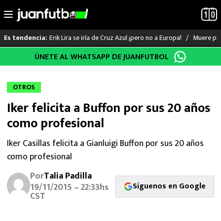
Erik Lira se iría de Cruz Azul ¡pero no a Europa!
Muere pad
Es tendencia:
Saltar
ÚNETE AL WHATSAPP DE JUANFUTBOL
LO ÚLTIMO
al
contenido
LIGA MX
OTROS
Iker felicita a Buffon por sus 20 años
RAYADOS
como profesional
PUMAS
Iker Casillas felicita a Gianluigi Buffon por sus 20 años
como profesional
ATLANTE
Por
Talia Padilla
SELECCIÓN MEXICANA
Síguenos en Google
19/11/2015 – 22:33hs
CST
FUTBOL INTERNACIONAL