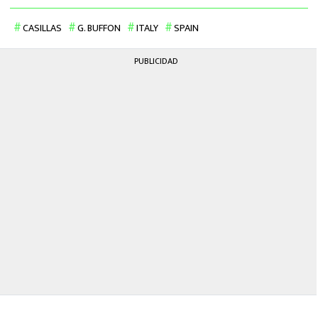
MEXICANOS EN EL EXTRANJERO
CASILLAS
G. BUFFON
ITALY
SPAIN
FUTBOL ESTUFA
PUBLICIDAD
FÓRMULA 1
BOXEO
LIGA MX
NFL