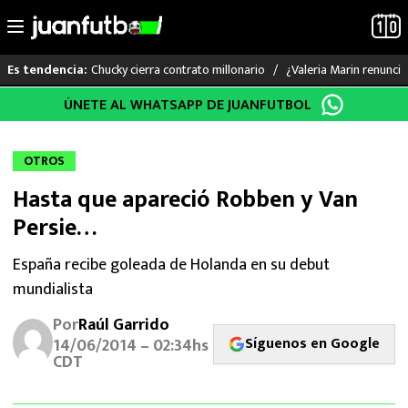
Chucky cierra contrato millonario
¿Valeria Marin renunc
Es tendencia:
Saltar
ÚNETE AL WHATSAPP DE JUANFUTBOL
LO ÚLTIMO
al
contenido
LIGA MX
OTROS
Hasta que apareció Robben y Van
RAYADOS
Persie…
PUMAS
España recibe goleada de Holanda en su debut
mundialista
ATLANTE
Por
Raúl Garrido
SELECCIÓN MEXICANA
Síguenos en Google
14/06/2014 – 02:34hs
CDT
FUTBOL INTERNACIONAL