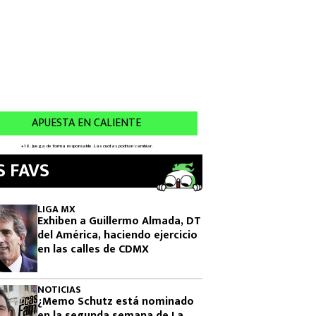
S FAVS
LIGA MX
Exhiben a Guillermo Almada, DT
del América, haciendo ejercicio
en las calles de CDMX
NOTICIAS
¿Memo Schutz está nominado
en la segunda semana de La