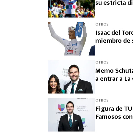
su estricta d
OTROS
Isaac del Tor
miembro de s
OTROS
Memo Schutz 
a entrar a L
OTROS
Figura de TU
Famosos con 