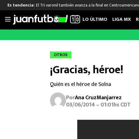
El Tri varonil también avanza a la final en Centroamerican
Es tendencia:
LO ÚLTIMO
LIGA MX
R
Saltar
al
LIGA MX
FUT INTERNACIONAL
MEXICAN
contenido
Las Noticias
Las Noticias
Las Noti
OTROS
Club América
Selección Mexicana
Raúl Jim
¡Gracias, héroe!
Cruz Azul
Champions League
Memo O
Pumas
Europa League
Chino H
Quién es el héroe de Solna
Rayados
Real Madrid
Edson Ál
Chivas de Guadalajara
Barcelona
Santiag
Por
Ana CruzManjarrez
Atlante
Rodrigo
03/06/2014 – 01:01hs CDT
Liga MX Femenil