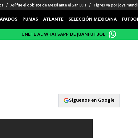
os
Así fue el doblete de Messi ante el San Luis
Tigres va por joya mundi
AYADOS
PUMAS
ATLANTE
SELECCIÓN MEXICANA
FUTBO
ÚNETE AL WHATSAPP DE JUANFUTBOL
OS EN EL EXTRANJERO
FIGURAS
DEPORTES
cias
Keylor Navas
MMA UFC
énez
Chicharito Hernández
Fórmula 1
choa
Sergio Ramos
Boxeo
uerta
Giorgos Giakoumakis
Béisbol
varez
André Jardine
NFL
o Giménez
NBA
Síguenos en Google
 Huescas
Más deportes