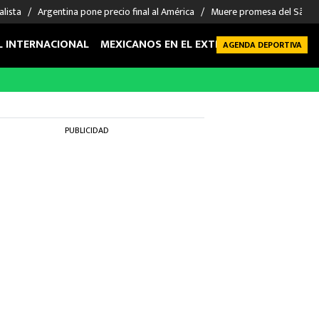
alista
Argentina pone precio final al América
Muere promesa del São P
L INTERNACIONAL
MEXICANOS EN EL EXTRANJERO
FUTBOL 
AGENDA DEPORTIVA
PUBLICIDAD