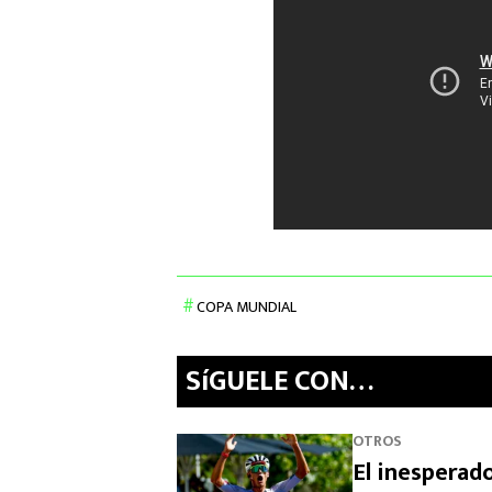
COPA MUNDIAL
SíGUELE CON…
OTROS
El inesperado