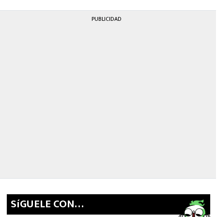
MEXICANOS EN EL EXTRANJERO
PUBLICIDAD
FUTBOL ESTUFA
FÓRMULA 1
BOXEO
LIGA MX
NFL
SíGUELE CON…