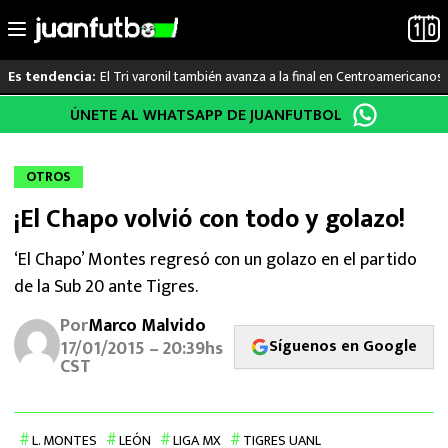
El Tri varonil también avanza a la final en Centroamericanos
Es tendencia:
Saltar
ÚNETE AL WHATSAPP DE JUANFUTBOL
LO ÚLTIMO
al
contenido
LIGA MX
OTROS
¡El Chapo volvió con todo y golazo!
RAYADOS
‘El Chapo’ Montes regresó con un golazo en el partido
PUMAS
de la Sub 20 ante Tigres.
ATLANTE
Por
Marco Malvido
Síguenos en Google
17/01/2015 – 20:39hs
CST
SELECCIÓN MEXICANA
FUTBOL INTERNACIONAL
L. MONTES
LEÓN
LIGA MX
TIGRES UANL