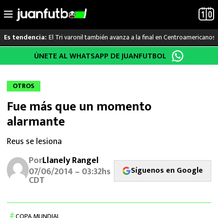
El Tri varonil también avanza a la final en Centroamericanos
Es tendencia:
Saltar
ÚNETE AL WHATSAPP DE JUANFUTBOL
LO ÚLTIMO
al
contenido
LIGA MX
OTROS
Fue más que un momento
RAYADOS
alarmante
PUMAS
Reus se lesiona
ATLANTE
Por
Llanely Rangel
Síguenos en Google
07/06/2014 – 03:32hs
SELECCIÓN MEXICANA
CDT
FUTBOL INTERNACIONAL
COPA MUNDIAL