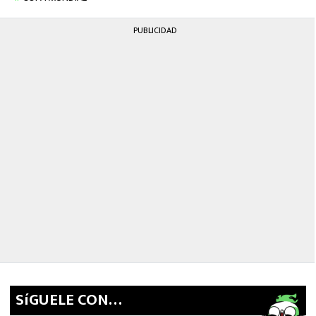
MEXICANOS EN EL EXTRANJERO
PUBLICIDAD
FUTBOL ESTUFA
FÓRMULA 1
BOXEO
LIGA MX
NFL
SíGUELE CON…