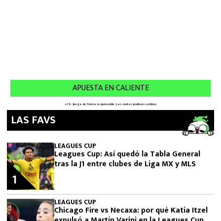
LAS FAVS
LEAGUES CUP
Leagues Cup: Así quedó la Tabla General
tras la J1 entre clubes de Liga MX y MLS
1
LEAGUES CUP
Chicago Fire vs Necaxa: por qué Katia Itzel
expulsó a Martín Varini en la Leagues Cup