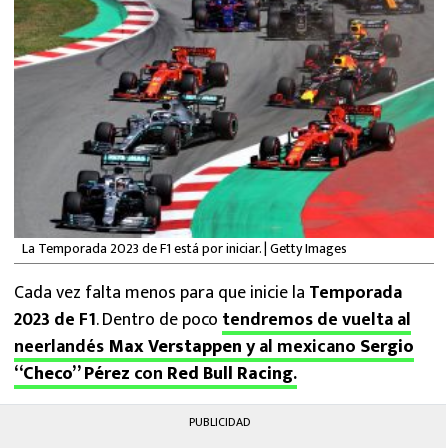
MEXICANOS EN EL EXTRANJERO
FUTBOL ESTUFA
FÓRMULA 1
BOXEO
LIGA MX
La Temporada 2023 de F1 está por iniciar. | Getty Images
NFL
Cada vez falta menos para que inicie la
Temporada
2023 de F1
. Dentro de poco
tendremos de vuelta al
neerlandés
Max Verstappen
y al mexicano
Sergio
“Checo” Pérez
con
Red Bull
Racing
.
PUBLICIDAD