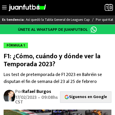
Así quedó la Tabla General de Leagues Cup
Por qué Katia
Es tendencia:
Saltar
ÚNETE AL WHATSAPP DE JUANFUTBOL
LO ÚLTIMO
al
contenido
LIGA MX
FÓRMULA 1
F1: ¿Cómo, cuándo y dónde ver la
RAYADOS
Temporada 2023?
PUMAS
Los test de pretemporada de F1 2023 en Bahréin se
disputan el fin de semana del 23 al 25 de febrero
ATLANTE
Por
Rafael Burgos
SELECCIÓN MEXICANA
Síguenos en Google
17/02/2023 – 09:08hs
CST
FUTBOL INTERNACIONAL