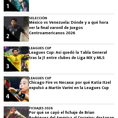
1
SELECCIÓN
México vs Venezuela: Dónde y a qué hora
ver la final varonil de Juegos
Centroamericanos 2026
2
LEAGUES CUP
Leagues Cup: Así quedó la Tabla General
tras la J1 entre clubes de Liga MX y MLS
3
LEAGUES CUP
Chicago Fire vs Necaxa: por qué Katia Itzel
expulsó a Martín Varini en la Leagues Cup
4
FICHAJES 2026
Por qué se cayó el fichaje de Brian
Rodríguez del América al Cruzeiro: destapan