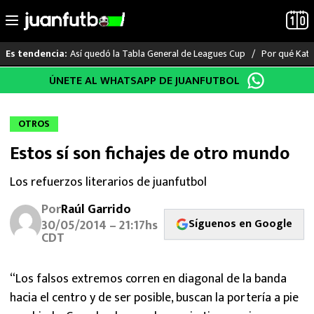
Así quedó la Tabla General de Leagues Cup
Por qué Katia
Es tendencia:
Saltar
ÚNETE AL WHATSAPP DE JUANFUTBOL
LO ÚLTIMO
al
contenido
LIGA MX
OTROS
Estos sí son fichajes de otro mundo
RAYADOS
Los refuerzos literarios de juanfutbol
PUMAS
Por
Raúl Garrido
Síguenos en Google
ATLANTE
30/05/2014 – 21:17hs
CDT
SELECCIÓN MEXICANA
“Los falsos extremos corren en diagonal de la banda
FUTBOL INTERNACIONAL
hacia el centro y de ser posible, buscan la portería a pie