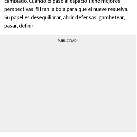
cambiado. Cuando el pase al espacio tiene mejores
MEXICANOS EN EL EXTRANJERO
perspectivas, filtran la bola para que el nueve resuelva.
Su papel es desequilibrar, abrir defensas, gambetear,
FUTBOL ESTUFA
pasar, definir.
FÓRMULA 1
PUBLICIDAD
BOXEO
LIGA MX
NFL