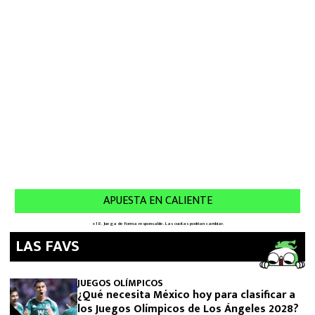
LAS FAVS
JUEGOS OLÍMPICOS
¿Qué necesita México hoy para clasificar a
los Juegos Olímpicos de Los Ángeles 2028?