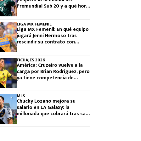
Premundial Sub 20 y a qué hora
se jugará
LIGA MX FEMENIL
Liga MX Femenil: En qué equipo
jugará Jenni Hermoso tras
rescindir su contrato con
Tigres
FICHAJES 2026
América: Cruzeiro vuelve a la
carga por Brian Rodríguez, pero
ya tiene competencia de
Europa y Arabia
MLS
Chucky Lozano mejora su
salario en LA Galaxy: la
millonada que cobrará tras salir
de San Diego