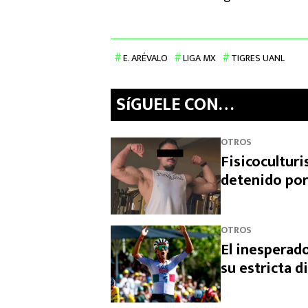
E. ARÉVALO
LIGA MX
TIGRES UANL
SíGUELE CON…
OTROS
Fisicocultur
detenido por
OTROS
El inesperado
su estricta d