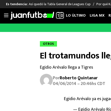
Así quedó la Tabla General de Leagues Cup
Por qué Ka
Es tendencia:
LO ÚLTIMO
LIGA MX
R
Saltar
al
LIGA MX
FUT INTERNACIONAL
MEXICAN
contenido
Las Noticias
Las Noticias
Las Noti
OTROS
Club América
Selección Mexicana
Raúl Jim
El trotamundos lle
Cruz Azul
Champions League
Memo O
Pumas
Europa League
Chino H
Egidio Arévalo llega a Tigres
Rayados
Real Madrid
Edson Ál
Chivas de Guadalajara
Barcelona
Santiag
Por
Roberto Quintanar
Atlante
Rodrigo
04/06/2014 – 20:46hs CDT
Liga MX Femenil
Egidio Arévalo ya es jug
— Egidio Arévalo R