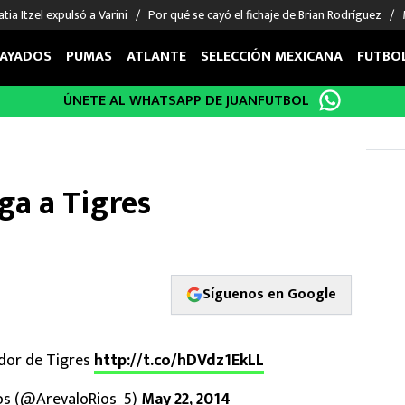
tia Itzel expulsó a Varini
Por qué se cayó el fichaje de Brian Rodríguez
AYADOS
PUMAS
ATLANTE
SELECCIÓN MEXICANA
FUTBO
ÚNETE AL WHATSAPP DE JUANFUTBOL
OS EN EL EXTRANJERO
FIGURAS
DEPORTES
cias
Keylor Navas
MMA UFC
énez
Chicharito Hernández
Fórmula 1
ga a Tigres
choa
Sergio Ramos
Boxeo
uerta
Giorgos Giakoumakis
Béisbol
varez
André Jardine
NFL
o Giménez
NBA
Síguenos en Google
 Huescas
Más deportes
ador de Tigres
http://t.co/hDVdz1EkLL
íos (@ArevaloRios_5)
May 22, 2014