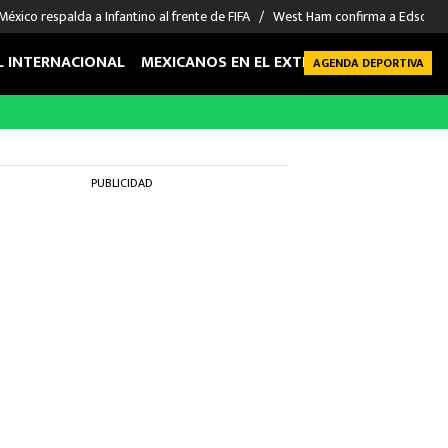
México respalda a Infantino al frente de FIFA
West Ham confirma a Edson Á
L INTERNACIONAL
MEXICANOS EN EL EXTRANJERO
FUTBOL 
AGENDA DEPORTIVA
PUBLICIDAD