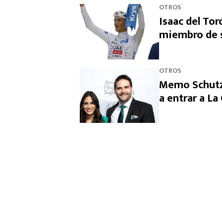
OTROS
Isaac del Tor
miembro de s
OTROS
Memo Schutz 
a entrar a L