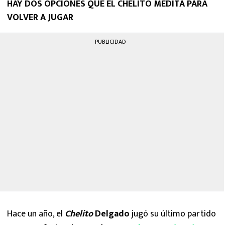
HAY DOS OPCIONES QUE EL CHELITO MEDITA PARA
MEXICANOS EN EL EXTRANJERO
VOLVER A JUGAR
FUTBOL ESTUFA
PUBLICIDAD
FÓRMULA 1
BOXEO
LIGA MX
NFL
Hace un año, el
Chelito
Delgado
jugó su último partido