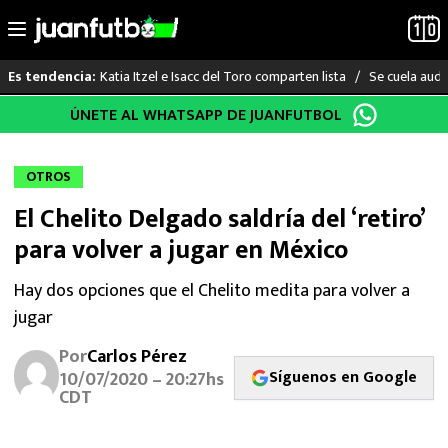
Katia Itzel e Isacc del Toro comparten lista
Se cuela audi
Es tendencia:
Saltar
ÚNETE AL WHATSAPP DE JUANFUTBOL
LO ÚLTIMO
al
contenido
LIGA MX
OTROS
El Chelito Delgado saldría del ‘retiro’
RAYADOS
para volver a jugar en México
PUMAS
Hay dos opciones que el Chelito medita para volver a
jugar
ATLANTE
Por
Carlos Pérez
SELECCIÓN MEXICANA
Síguenos en Google
10/07/2020 – 20:27hs
CDT
FUTBOL INTERNACIONAL