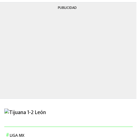
MEXICANOS EN EL EXTRANJERO
PUBLICIDAD
FUTBOL ESTUFA
FÓRMULA 1
BOXEO
LIGA MX
NFL
LIGA MX