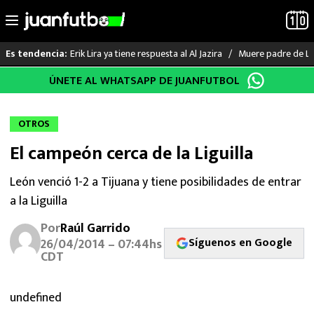
Erik Lira ya tiene respuesta al Al Jazira
Muere padre de Li
Es tendencia:
Saltar
ÚNETE AL WHATSAPP DE JUANFUTBOL
LO ÚLTIMO
al
contenido
LIGA MX
OTROS
El campeón cerca de la Liguilla
RAYADOS
León venció 1-2 a Tijuana y tiene posibilidades de entrar
PUMAS
a la Liguilla
ATLANTE
Por
Raúl Garrido
Síguenos en Google
26/04/2014 – 07:44hs
CDT
SELECCIÓN MEXICANA
FUTBOL INTERNACIONAL
undefined