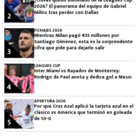
¿Chivas quedó eliminado de la Leagues Cup
2026? El panorama del equipo de Gabriel
Milito tras perder con Dallas
2
FICHAJES 2026
Mientras Milan pagó €35 millones por
Santiago Giménez, esta es la sorprendente
cifra que pide para dejarlo salir
3
LEAGUES CUP
Inter Miami vs Rayados de Monterrey:
Rodrigo de Paul anota y dedica gol a Messi
4
APERTURA 2026
Por qué Cruz Azul aplicó la tarjeta azul en el
clásico vs América que terminó en goleada
de 10-0
5