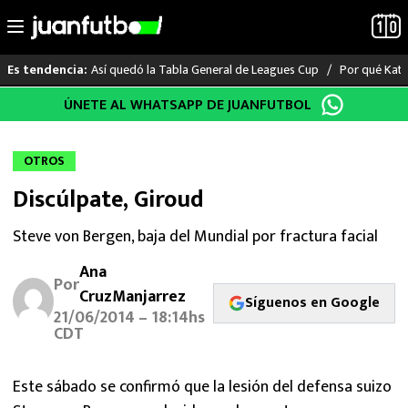
Así quedó la Tabla General de Leagues Cup
Por qué Katia
Es tendencia:
Saltar
ÚNETE AL WHATSAPP DE JUANFUTBOL
LO ÚLTIMO
al
contenido
LIGA MX
OTROS
Discúlpate, Giroud
RAYADOS
Steve von Bergen, baja del Mundial por fractura facial
PUMAS
Ana
Por
ATLANTE
CruzManjarrez
Síguenos en Google
21/06/2014 – 18:14hs
CDT
SELECCIÓN MEXICANA
FUTBOL INTERNACIONAL
Este sábado se confirmó que la lesión del defensa suizo