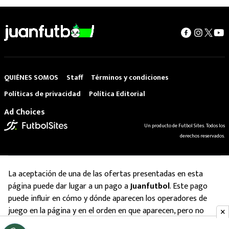
QUIÉNES SOMOS
Staff
Términos y condiciones
Políticas de privacidad
Política Editorial
Ad Choices
Un producto de Futbol Sites. Todos los
derechos reservados.
La aceptación de una de las ofertas presentadas en esta
página puede dar lugar a un pago a
Juanfutbol
. Este pago
puede influir en cómo y dónde aparecen los operadores de
juego en la página y en el orden en que aparecen, pero no
influye en nuestras evaluaciones.