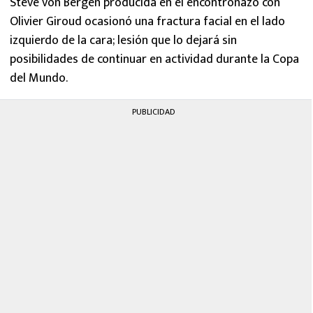
Steve von Bergen producida en el encontronazo con
MEXICANOS EN EL EXTRANJERO
Olivier Giroud ocasionó una fractura facial en el lado
izquierdo de la cara; lesión que lo dejará sin
FUTBOL ESTUFA
posibilidades de continuar en actividad durante la Copa
del Mundo.
FÓRMULA 1
BOXEO
PUBLICIDAD
LIGA MX
NFL