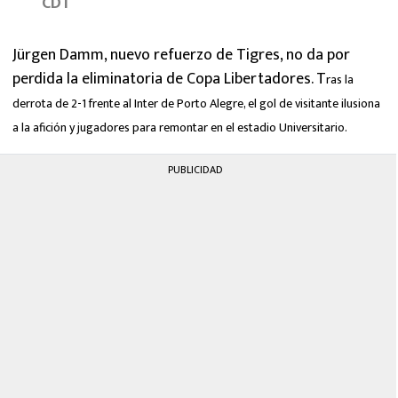
CDT
MEXICANOS EN EL EXTRANJERO
Jürgen Damm, nuevo refuerzo de Tigres, no da por
FUTBOL ESTUFA
perdida la eliminatoria de Copa Libertadores. T
ras la
FÓRMULA 1
derrota de 2-1 frente al Inter de Porto Alegre, e
l gol de visitante ilusiona
a la afición y jugadores para remontar en el estadio Universitario.
BOXEO
PUBLICIDAD
LIGA MX
NFL