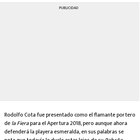
MEXICANOS EN EL EXTRANJERO
PUBLICIDAD
FUTBOL ESTUFA
FÓRMULA 1
BOXEO
LIGA MX
NFL
Rodolfo Cota fue presentado como el flamante portero
de
la Fiera
para el Apertura 2018, pero aunque ahora
defenderá la playera esmeralda, en sus palabras se