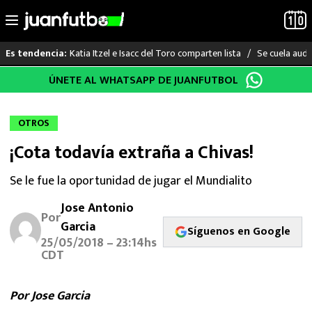
Katia Itzel e Isacc del Toro comparten lista
Se cuela audi
Es tendencia:
Saltar
ÚNETE AL WHATSAPP DE JUANFUTBOL
LO ÚLTIMO
al
contenido
LIGA MX
OTROS
¡Cota todavía extraña a Chivas!
RAYADOS
Se le fue la oportunidad de jugar el Mundialito
PUMAS
Jose Antonio
Por
ATLANTE
Garcia
Síguenos en Google
25/05/2018 – 23:14hs
CDT
SELECCIÓN MEXICANA
FUTBOL INTERNACIONAL
Por Jose Garcia