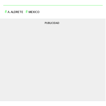
MEXICANOS EN EL EXTRANJERO
A. ALDRETE
MEXICO
FUTBOL ESTUFA
PUBLICIDAD
FÓRMULA 1
BOXEO
LIGA MX
NFL