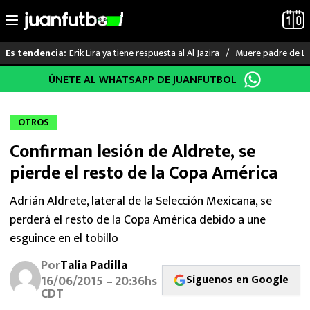
Erik Lira ya tiene respuesta al Al Jazira
Muere padre de Li
Es tendencia:
Saltar
ÚNETE AL WHATSAPP DE JUANFUTBOL
LO ÚLTIMO
al
contenido
LIGA MX
OTROS
Confirman lesión de Aldrete, se
RAYADOS
pierde el resto de la Copa América
PUMAS
Adrián Aldrete, lateral de la Selección Mexicana, se
perderá el resto de la Copa América debido a une
ATLANTE
esguince en el tobillo
SELECCIÓN MEXICANA
Por
Talia Padilla
Síguenos en Google
16/06/2015 – 20:36hs
FUTBOL INTERNACIONAL
CDT