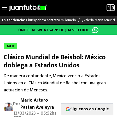
Chucky cierra contrato millonario
¿Valeria Marin renunc
Es tendencia:
Saltar
ÚNETE AL WHATSAPP DE JUANFUTBOL
LO ÚLTIMO
al
contenido
LIGA MX
MLB
Clásico Mundial de Beisbol: México
RAYADOS
doblega a Estados Unidos
PUMAS
De manera contundente, México venció a Estados
Unidos en el Clásico Mundial de Beisbol con una gran
ATLANTE
actuación de Meneses.
SELECCIÓN MEXICANA
Mario Arturo
Por
Pasten Aveleyra
FUTBOL INTERNACIONAL
Síguenos en Google
13/03/2023 – 05:52hs