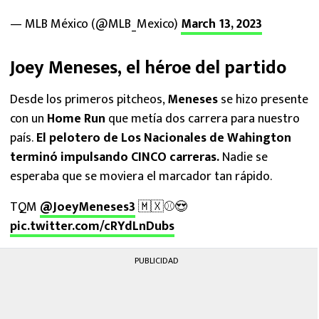
— MLB México (@MLB_Mexico)
March 13, 2023
Joey Meneses, el héroe del partido
Desde los primeros pitcheos,
Meneses
se hizo presente
con un
Home Run
que metía dos carrera para nuestro
país.
El pelotero de Los Nacionales de Wahington
terminó impulsando CINCO carreras.
Nadie se
esperaba que se moviera el marcador tan rápido.
TQM
@JoeyMeneses3
🇲🇽⚾️😍
pic.twitter.com/cRYdLnDubs
PUBLICIDAD