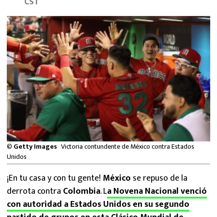
CST
MEXICANOS EN EL EXTRANJERO
FUTBOL ESTUFA
FÓRMULA 1
BOXEO
LIGA MX
NFL
©
Getty Images
Victoria contundente de México contra Estados
Unidos
¡En tu casa y con tu gente!
México
se repuso de la
derrota contra
Colombia
. L
a Novena Nacional venció
con autoridad a Estados Unidos en su segundo