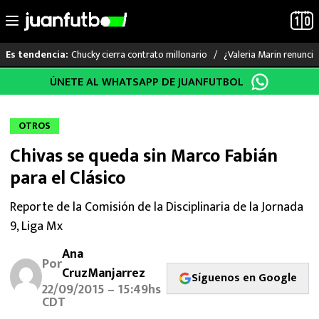
Chucky cierra contrato millonario
¿Valeria Marin renunc
Es tendencia:
Saltar
ÚNETE AL WHATSAPP DE JUANFUTBOL
LO ÚLTIMO
al
contenido
LIGA MX
OTROS
Chivas se queda sin Marco Fabián
RAYADOS
para el Clásico
PUMAS
Reporte de la Comisión de la Disciplinaria de la Jornada
9, Liga Mx
ATLANTE
Ana
SELECCIÓN MEXICANA
Por
CruzManjarrez
Síguenos en Google
22/09/2015 – 15:49hs
FUTBOL INTERNACIONAL
CDT