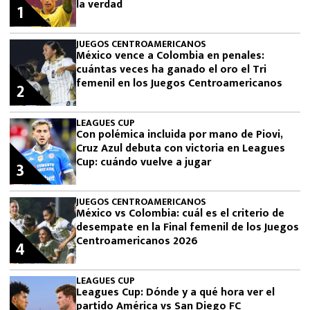
la verdad
1
JUEGOS CENTROAMERICANOS
México vence a Colombia en penales:
cuántas veces ha ganado el oro el Tri
femenil en los Juegos Centroamericanos
2
LEAGUES CUP
Con polémica incluida por mano de Piovi,
Cruz Azul debuta con victoria en Leagues
Cup: cuándo vuelve a jugar
3
JUEGOS CENTROAMERICANOS
México vs Colombia: cuál es el criterio de
desempate en la Final femenil de los Juegos
Centroamericanos 2026
4
LEAGUES CUP
Leagues Cup: Dónde y a qué hora ver el
partido América vs San Diego FC