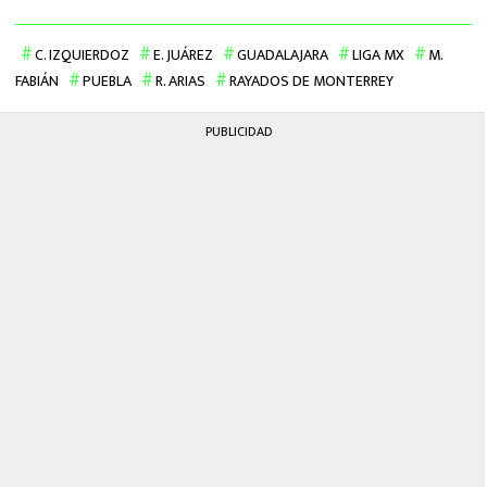
MEXICANOS EN EL EXTRANJERO
C. IZQUIERDOZ
E. JUÁREZ
GUADALAJARA
LIGA MX
M.
FUTBOL ESTUFA
FABIÁN
PUEBLA
R. ARIAS
RAYADOS DE MONTERREY
FÓRMULA 1
PUBLICIDAD
BOXEO
LIGA MX
NFL