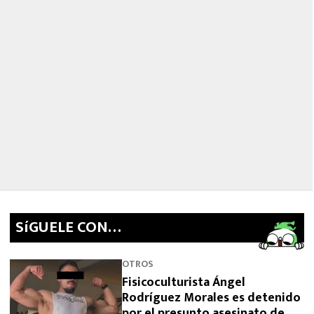
SíGUELE CON…
OTROS
Fisicoculturista Ángel
Rodríguez Morales es detenido
por el presunto asesinato de