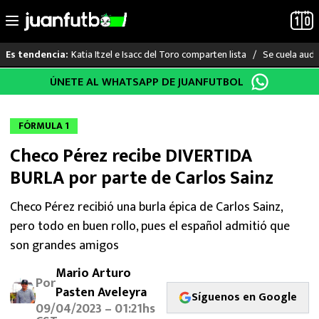
Katia Itzel e Isacc del Toro comparten lista
Se cuela audi
Es tendencia:
Saltar
ÚNETE AL WHATSAPP DE JUANFUTBOL
LO ÚLTIMO
al
contenido
LIGA MX
FÓRMULA 1
Checo Pérez recibe DIVERTIDA
RAYADOS
BURLA por parte de Carlos Sainz
PUMAS
Checo Pérez recibió una burla épica de Carlos Sainz,
pero todo en buen rollo, pues el español admitió que
ATLANTE
son grandes amigos
SELECCIÓN MEXICANA
Mario Arturo
Por
Pasten Aveleyra
FUTBOL INTERNACIONAL
Síguenos en Google
09/04/2023 – 01:21hs