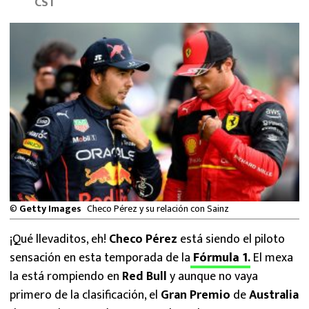
CST
MEXICANOS EN EL EXTRANJERO
FUTBOL ESTUFA
FÓRMULA 1
BOXEO
LIGA MX
NFL
©
Getty Images
Checo Pérez y su relación con Sainz
¡Qué llevaditos, eh!
Checo Pérez
está siendo el piloto
sensación en esta temporada de la
Fórmula 1
.
El mexa
la está rompiendo en
Red Bull
y aunque no vaya
primero de la clasificación, el
Gran Premio
de
Australia