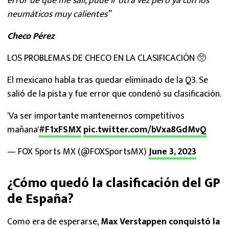
error de que me salí, pude ir otra vez pero ya con los
neumáticos muy calientes”
Checo Pérez
LOS PROBLEMAS DE CHECO EN LA CLASIFICACIÓN 🥺
El mexicano habla tras quedar eliminado de la Q3. Se
salió de la pista y fue error que condenó su clasificación.
'Va ser importante mantenernos competitivos
mañana'
#F1xFSMX
pic.twitter.com/bVxa8GdMvQ
— FOX Sports MX (@FOXSportsMX)
June 3, 2023
¿Cómo quedó la clasificación del GP
de España?
Como era de esperarse,
Max Verstappen conquistó la