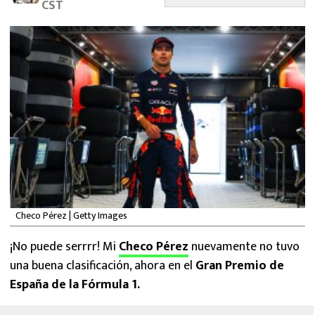
CST
MEXICANOS EN EL EXTRANJERO
FUTBOL ESTUFA
FÓRMULA 1
BOXEO
LIGA MX
NFL
Checo Pérez | Getty Images
¡No puede serrrr! Mi
Checo Pérez
nuevamente no tuvo
una buena clasificación, ahora en el
Gran Premio de
España de la Fórmula 1.