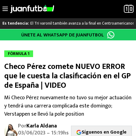
El Tri varonil también avanza a la final en Centroamericanos
Es tendencia:
Saltar
ÚNETE AL WHATSAPP DE JUANFUTBOL
LO ÚLTIMO
al
contenido
LIGA MX
FÓRMULA 1
Checo Pérez comete NUEVO ERROR
RAYADOS
que le cuesta la clasificación en el GP
PUMAS
de España | VIDEO
ATLANTE
Mi Checo Pérez nuevamente no tuvo su mejor actuación
y tendrá una carrera complicada este domingo;
SELECCIÓN MEXICANA
Verstappen se llevó la pole position
Por
Karla Aldana
FUTBOL INTERNACIONAL
Síguenos en Google
03/06/2023 – 15:19hs