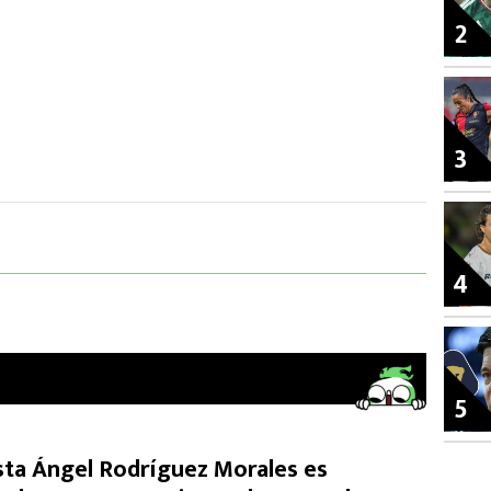
2
3
4
5
ista Ángel Rodríguez Morales es