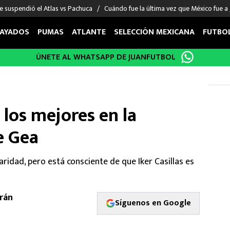
e suspendió el Atlas vs Pachuca
Cuándo fue la última vez que México fue a
AYADOS
PUMAS
ATLANTE
SELECCIÓN MEXICANA
FUTBO
ÚNETE AL WHATSAPP DE JUANFUTBOL
OS EN EL EXTRANJERO
FIGURAS
DEPORTES
cias
Keylor Navas
MMA UFC
énez
Chicharito Hernández
Fórmula 1
 los mejores en la
choa
Sergio Ramos
Boxeo
uerta
Giorgos Giakoumakis
Béisbol
e Gea
varez
André Jardine
NFL
o Giménez
NBA
aridad, pero está consciente de que Iker Casillas es
 Huescas
Más deportes
rán
Síguenos en Google