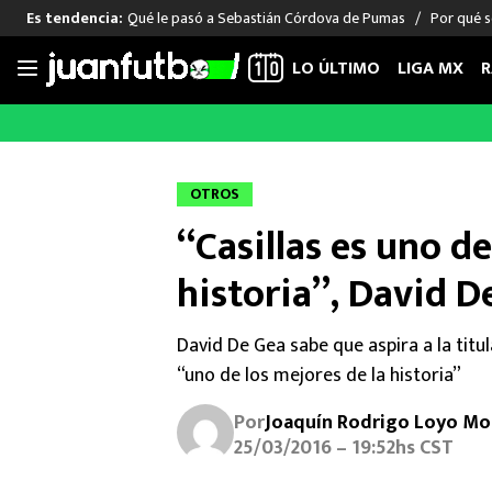
Qué le pasó a Sebastián Córdova de Pumas
Por qué s
Es tendencia:
LO ÚLTIMO
LIGA MX
R
Saltar
al
LIGA MX
FUT INTERNACIONAL
MEXICAN
contenido
Las Noticias
Las Noticias
Las Noti
OTROS
Club América
Selección Mexicana
Raúl Jim
“Casillas es uno de
Cruz Azul
Champions League
Memo O
Pumas
Europa League
Chino H
historia”, David D
Rayados
Real Madrid
Edson Ál
Chivas de Guadalajara
Barcelona
Santiag
David De Gea sabe que aspira a la titul
Atlante
Rodrigo
“uno de los mejores de la historia”
Liga MX Femenil
Por
Joaquín Rodrigo Loyo Mo
25/03/2016 – 19:52hs CST