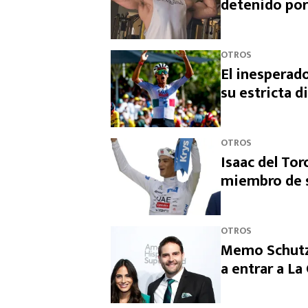
detenido por
OTROS
El inesperado
su estricta d
OTROS
Isaac del Tor
miembro de s
OTROS
Memo Schutz 
a entrar a L