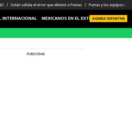
 JO
Solari señala el error que eliminó a Pumas
Pumas y los equipos eli
L INTERNACIONAL
MEXICANOS EN EL EXTRANJERO
FUTBOL 
AGENDA DEPORTIVA
PUBLICIDAD