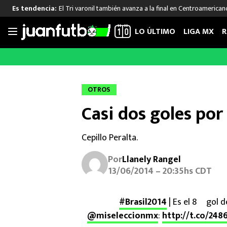
El Tri varonil también avanza a la final en Centroamerican
Es tendencia:
LO ÚLTIMO
LIGA MX
R
Saltar
al
LIGA MX
FUT INTERNACIONAL
MEXICAN
contenido
Las Noticias
Las Noticias
Las Noti
OTROS
Club América
Selección Mexicana
Raúl Jim
Casi dos goles po
Cruz Azul
Champions League
Memo O
Pumas
Europa League
Chino H
Cepillo Peralta.
Rayados
Real Madrid
Edson Ál
Chivas de Guadalajara
Barcelona
Santiag
Por
Llanely Rangel
Atlante
Rodrigo
13/06/2014 – 20:35hs CDT
Liga MX Femenil
#Brasil2014
| Es el 8º gol 
@miseleccionmx
:
http://t.co/24