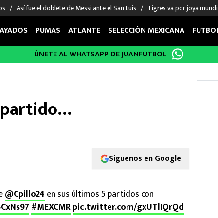
os
Así fue el doblete de Messi ante el San Luis
Tigres va por joya mundi
AYADOS
PUMAS
ATLANTE
SELECCIÓN MEXICANA
FUTBO
ÚNETE AL WHATSAPP DE JUANFUTBOL
OS EN EL EXTRANJERO
FIGURAS
DEPORTES
cias
Keylor Navas
MMA UFC
énez
Chicharito Hernández
Fórmula 1
r partido…
choa
Sergio Ramos
Boxeo
uerta
Giorgos Giakoumakis
Béisbol
varez
André Jardine
NFL
o Giménez
NBA
Síguenos en Google
 Huescas
Más deportes
de
@Cpillo24
en sus últimos 5 partidos con
86CxNs97
#MEXCMR
pic.twitter.com/gxUTlIQrQd