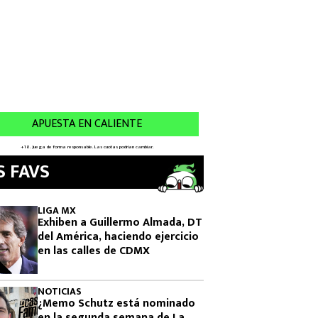
S FAVS
LIGA MX
Exhiben a Guillermo Almada, DT
del América, haciendo ejercicio
en las calles de CDMX
NOTICIAS
¿Memo Schutz está nominado
en la segunda semana de La