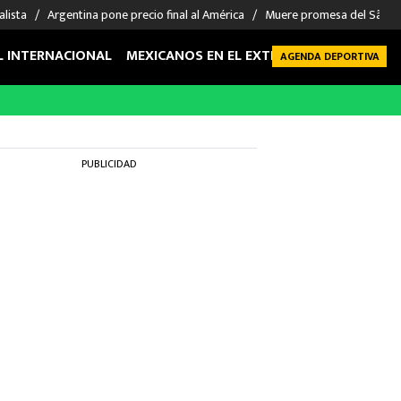
alista
Argentina pone precio final al América
Muere promesa del São P
L INTERNACIONAL
MEXICANOS EN EL EXTRANJERO
FUTBOL 
AGENDA DEPORTIVA
PUBLICIDAD