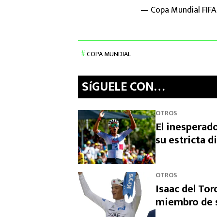
— Copa Mundial FIFA
COPA MUNDIAL
SíGUELE CON…
OTROS
El inesperado
su estricta d
OTROS
Isaac del Tor
miembro de s