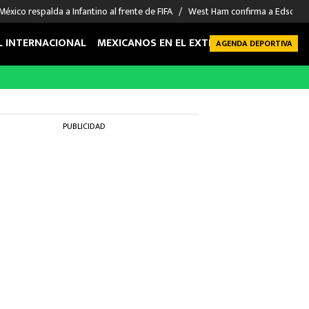
México respalda a Infantino al frente de FIFA
West Ham confirma a Edson Á
L INTERNACIONAL
MEXICANOS EN EL EXTRANJERO
FUTBOL 
AGENDA DEPORTIVA
PUBLICIDAD