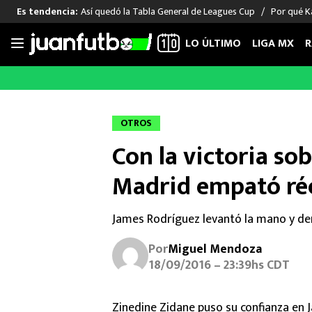
Así quedó la Tabla General de Leagues Cup
Por qué Ka
Es tendencia:
LO ÚLTIMO
LIGA MX
R
Saltar
al
LIGA MX
FUT INTERNACIONAL
MEXICAN
contenido
Las Noticias
Las Noticias
Las Noti
OTROS
Club América
Selección Mexicana
Raúl Jim
Con la victoria sob
Cruz Azul
Champions League
Memo O
Pumas
Europa League
Chino H
Madrid empató réc
Rayados
Real Madrid
Edson Ál
Chivas de Guadalajara
Barcelona
Santiag
James Rodríguez levantó la mano y de
Atlante
Rodrigo
Por
Miguel Mendoza
Liga MX Femenil
18/09/2016 – 23:39hs CDT
Zinedine Zidane puso su confianza en 