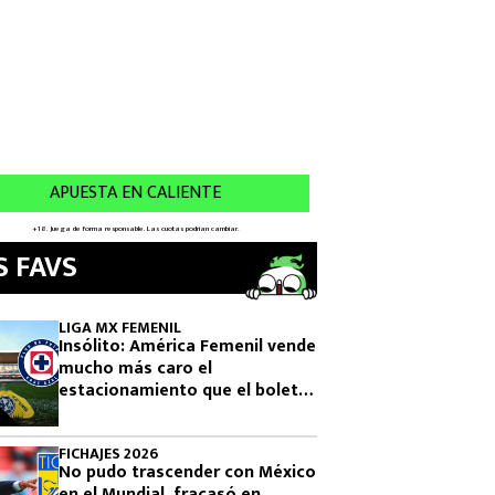
S FAVS
LIGA MX FEMENIL
Insólito: América Femenil vende
mucho más caro el
estacionamiento que el boleto
ante Cruz Azul
FICHAJES 2026
No pudo trascender con México
en el Mundial, fracasó en