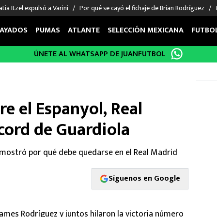
tia Itzel expulsó a Varini
Por qué se cayó el fichaje de Brian Rodríguez
AYADOS
PUMAS
ATLANTE
SELECCIÓN MEXICANA
FUTBO
ÚNETE AL WHATSAPP DE JUANFUTBOL
OS EN EL EXTRANJERO
FIGURAS
DEPORTES
cias
Keylor Navas
MMA UFC
énez
Chicharito Hernández
Fórmula 1
re el Espanyol, Real
choa
Sergio Ramos
Boxeo
uerta
Giorgos Giakoumakis
Béisbol
ord de Guardiola
varez
André Jardine
NFL
o Giménez
NBA
mostró por qué debe quedarse en el Real Madrid
 Huescas
Más deportes
Síguenos en Google
James Rodríguez y juntos hilaron la victoria número