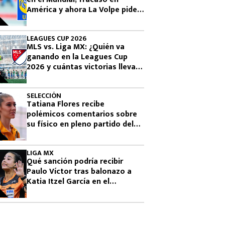
América y ahora La Volpe pide
dirigir a Tigres
LEAGUES CUP 2026
MLS vs. Liga MX: ¿Quién va
ganando en la Leagues Cup
2026 y cuántas victorias lleva
cada una?
SELECCIÓN
Tatiana Flores recibe
polémicos comentarios sobre
su físico en pleno partido del
Tri femenil
LIGA MX
Qué sanción podría recibir
Paulo Víctor tras balonazo a
Katia Itzel García en el
Querétaro vs Tigres