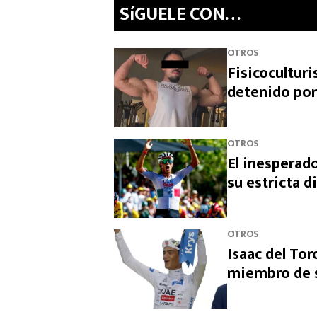
SíGUELE CON…
OTROS
Fisicocultur
detenido por
OTROS
El inesperado
su estricta d
OTROS
Isaac del Tor
miembro de s