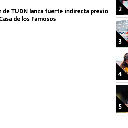
2
de TUDN lanza fuerte indirecta previo
a Casa de los Famosos
3
4
5