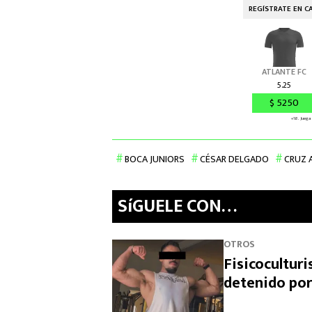
BOCA JUNIORS
CÉSAR DELGADO
CRUZ 
SíGUELE CON…
OTROS
Fisicocultur
detenido por