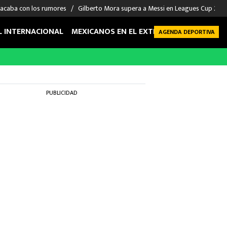
 acaba con los rumores
Gilberto Mora supera a Messi en Leagues Cup 2026: 
L INTERNACIONAL
MEXICANOS EN EL EXTRANJERO
FUTBOL 
AGENDA DEPORTIVA
PUBLICIDAD