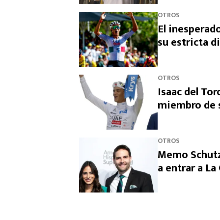
OTROS
El inesperado
su estricta d
OTROS
Isaac del Tor
miembro de s
OTROS
Memo Schutz 
a entrar a L