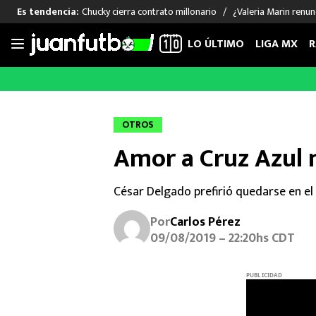
Chucky cierra contrato millonario
¿Valeria Marin renu
Es tendencia:
LO ÚLTIMO
LIGA MX
R
Saltar
al
LIGA MX
FUT INTERNACIONAL
MEXICAN
contenido
Las Noticias
Las Noticias
Las Noti
OTROS
Club América
Selección Mexicana
Raúl Jim
Amor a Cruz Azul 
Cruz Azul
Champions League
Memo O
Pumas
Europa League
Chino H
César Delgado prefirió quedarse en el 
Rayados
Real Madrid
Edson Ál
Chivas de Guadalajara
Barcelona
Santiag
Por
Carlos Pérez
Atlante
Rodrigo
09/08/2019 – 22:20hs CDT
Liga MX Femenil