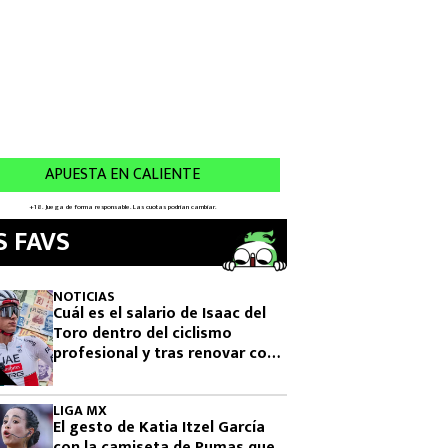
S FAVS
NOTICIAS
Cuál es el salario de Isaac del
Toro dentro del ciclismo
profesional y tras renovar con
UAE Team Emirates
LIGA MX
El gesto de Katia Itzel García
con la camiseta de Pumas que