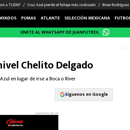
nció a TUDN?
Cruz Azul pierde el fichaje más codiciado
Brian Rodríguez
AYADOS
PUMAS
ATLANTE
SELECCIÓN MEXICANA
FUTBO
ÚNETE AL WHATSAPP DE JUANFUTBOL
OS EN EL EXTRANJERO
FIGURAS
DEPORTES
cias
Keylor Navas
MMA UFC
énez
Chicharito Hernández
Fórmula 1
nivel Chelito Delgado
choa
Sergio Ramos
Boxeo
uerta
Giorgos Giakoumakis
Béisbol
Azul en lugar de irse a Boca o River
varez
André Jardine
NFL
o Giménez
NBA
Síguenos en Google
 Huescas
Más deportes