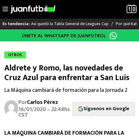
Así quedó la Tabla General de Leagues Cup
Por qué Katia
Es tendencia:
Saltar
ÚNETE AL WHATSAPP DE JUANFUTBOL
LO ÚLTIMO
al
contenido
LIGA MX
OTROS
Aldrete y Romo, las novedades de
RAYADOS
Cruz Azul para enfrentar a San Luis
PUMAS
La Máquina cambiará de formación para la Jornada 2
ATLANTE
Por
Carlos Pérez
Síguenos en Google
16/01/2020 – 22:48hs
SELECCIÓN MEXICANA
CST
FUTBOL INTERNACIONAL
LA MÁQUINA CAMBIARÁ DE FORMACIÓN PARA LA