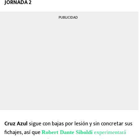
JORNADA 2
MEXICANOS EN EL EXTRANJERO
PUBLICIDAD
FUTBOL ESTUFA
FÓRMULA 1
BOXEO
LIGA MX
NFL
Cruz Azul
sigue con bajas por lesión y sin concretar sus
fichajes, así que
Robert Dante Siboldi
experimentará