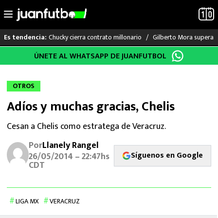
Chucky cierra contrato millonario
Gilberto Mora supera a
Es tendencia:
Saltar
ÚNETE AL WHATSAPP DE JUANFUTBOL
LO ÚLTIMO
al
contenido
LIGA MX
OTROS
Adíos y muchas gracias, Chelis
RAYADOS
Cesan a Chelis como estratega de Veracruz.
PUMAS
Por
Llanely Rangel
Síguenos en Google
ATLANTE
26/05/2014 – 22:47hs
CDT
SELECCIÓN MEXICANA
FUTBOL INTERNACIONAL
LIGA MX
VERACRUZ