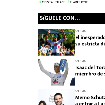
CRYSTAL PALACE
E. ADEBAYOR
SíGUELE CON…
OTROS
El inesperado
su estricta d
OTROS
Isaac del Tor
miembro de s
OTROS
Memo Schutz 
a entrar a L