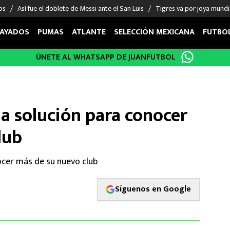
os
Así fue el doblete de Messi ante el San Luis
Tigres va por joya mundi
AYADOS
PUMAS
ATLANTE
SELECCIÓN MEXICANA
FUTBO
ÚNETE AL WHATSAPP DE JUANFUTBOL
OS EN EL EXTRANJERO
FIGURAS
DEPORTES
cias
Keylor Navas
MMA UFC
énez
Chicharito Hernández
Fórmula 1
a solución para conocer
choa
Sergio Ramos
Boxeo
uerta
Giorgos Giakoumakis
Béisbol
lub
varez
André Jardine
NFL
o Giménez
NBA
ocer más de su nuevo club
 Huescas
Más deportes
Síguenos en Google