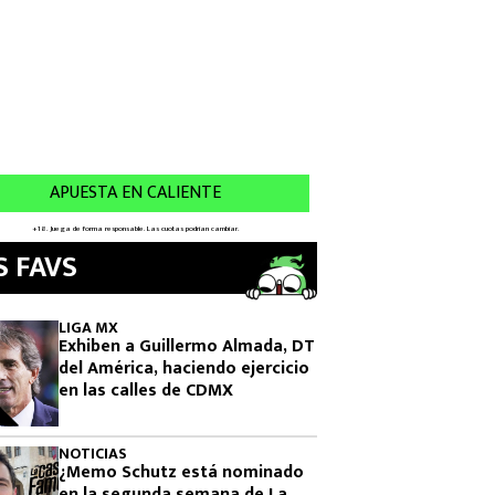
S FAVS
LIGA MX
Exhiben a Guillermo Almada, DT
del América, haciendo ejercicio
en las calles de CDMX
NOTICIAS
¿Memo Schutz está nominado
en la segunda semana de La