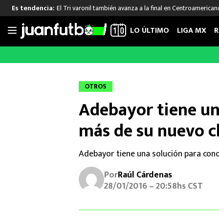
El Tri varonil también avanza a la final en Centroamerican
Es tendencia:
LO ÚLTIMO
LIGA MX
R
Saltar
al
LIGA MX
FUT INTERNACIONAL
MEXICAN
contenido
Las Noticias
Las Noticias
Las Noti
OTROS
Club América
Selección Mexicana
Raúl Jim
Adebayor tiene un
Cruz Azul
Champions League
Memo O
Pumas
Europa League
Chino H
más de su nuevo c
Rayados
Real Madrid
Edson Ál
Chivas de Guadalajara
Barcelona
Santiag
Adebayor tiene una solución para con
Atlante
Rodrigo
Por
Raúl Cárdenas
Liga MX Femenil
28/01/2016 – 20:58hs CST