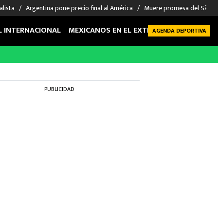
alista
Argentina pone precio final al América
Muere promesa del São P
L INTERNACIONAL
MEXICANOS EN EL EXTRANJERO
FUTBOL 
AGENDA DEPORTIVA
PUBLICIDAD