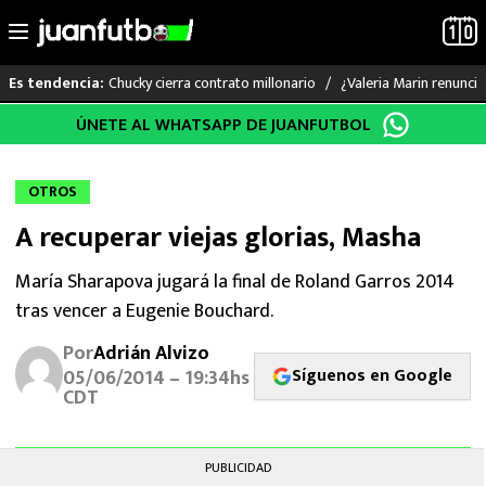
Chucky cierra contrato millonario
¿Valeria Marin renunc
Es tendencia:
Saltar
ÚNETE AL WHATSAPP DE JUANFUTBOL
LO ÚLTIMO
al
contenido
LIGA MX
OTROS
A recuperar viejas glorias, Masha
RAYADOS
María Sharapova jugará la final de Roland Garros 2014
PUMAS
tras vencer a Eugenie Bouchard.
ATLANTE
Por
Adrián Alvizo
Síguenos en Google
05/06/2014 – 19:34hs
CDT
SELECCIÓN MEXICANA
FUTBOL INTERNACIONAL
PUBLICIDAD