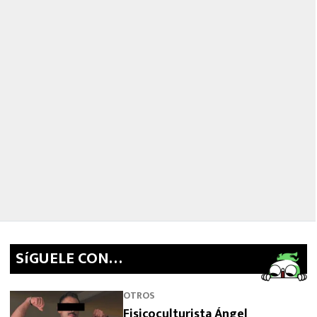
MEXICANOS EN EL EXTRANJERO
FUTBOL ESTUFA
FÓRMULA 1
BOXEO
LIGA MX
NFL
SíGUELE CON…
OTROS
Fisicoculturista Ángel