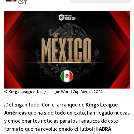
CST
MEXICANOS EN EL EXTRANJERO
FUTBOL ESTUFA
FÓRMULA 1
BOXEO
LIGA MX
NFL
©
Kings League
Kings League World Cup México 2024
¡Detengan todo! Con el arranque de
Kings League
Américas
que ha sido todo un éxito, han llegado nuevas
y emocionantes noticias para los fanáticos de este
formato que ha revolucionado el futbol ¡
HABRÁ