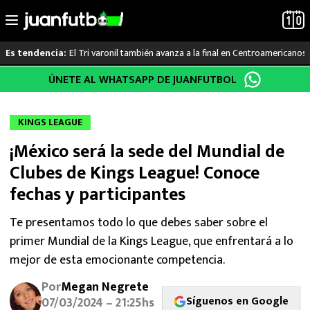
El Tri varonil también avanza a la final en Centroamericanos
Es tendencia:
Saltar
ÚNETE AL WHATSAPP DE JUANFUTBOL
LO ÚLTIMO
al
contenido
LIGA MX
KINGS LEAGUE
¡México será la sede del Mundial de
RAYADOS
Clubes de Kings League! Conoce
PUMAS
fechas y participantes
ATLANTE
Te presentamos todo lo que debes saber sobre el
primer Mundial de la Kings League, que enfrentará a lo
SELECCIÓN MEXICANA
mejor de esta emocionante competencia.
Por
Megan Negrete
FUTBOL INTERNACIONAL
Síguenos en Google
07/03/2024 – 21:25hs