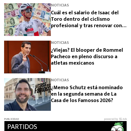
NOTICIAS
Cuál es el salario de Isaac del
Toro dentro del ciclismo
profesional y tras renovar con
UAE Team Emirates
NOTICIAS
¿Viejas? El blooper de Rommel
Pacheco en pleno discurso a
atletas mexicanos
NOTICIAS
¿Memo Schutz está nominado
en la segunda semana de La
Casa de los Famosos 2026?