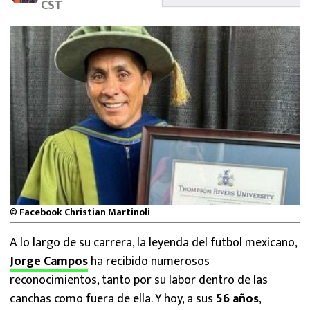
CST
MEXICANOS EN EL EXTRANJERO
FUTBOL ESTUFA
FÓRMULA 1
BOXEO
LIGA MX
NFL
©
Facebook Christian Martinoli
A lo largo de su carrera, la leyenda del futbol mexicano,
Jorge Campos
ha recibido numerosos
reconocimientos, tanto por su labor dentro de las
canchas como fuera de ella. Y hoy, a sus
56 años
,