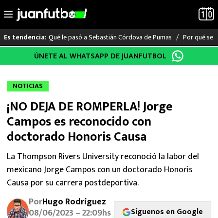
Qué le pasó a Sebastián Córdova de Pumas
Por qué se s
Es tendencia:
Saltar
ÚNETE AL WHATSAPP DE JUANFUTBOL
LO ÚLTIMO
al
contenido
LIGA MX
NOTICIAS
¡NO DEJA DE ROMPERLA! Jorge
RAYADOS
Campos es reconocido con
PUMAS
doctorado Honoris Causa
ATLANTE
La Thompson Rivers University reconoció la labor del
mexicano Jorge Campos con un doctorado Honoris
SELECCIÓN MEXICANA
Causa por su carrera postdeportiva.
Por
Hugo Rodríguez
FUTBOL INTERNACIONAL
Síguenos en Google
08/06/2023 – 22:09hs