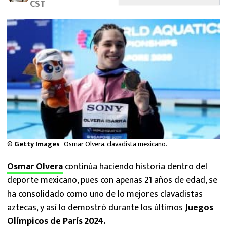
CST
MEXICANOS EN EL EXTRANJERO
FUTBOL ESTUFA
FÓRMULA 1
BOXEO
LIGA MX
NFL
©
Getty Images
Osmar Olvera, clavadista mexicano.
Osmar Olvera
continúa haciendo historia dentro del
deporte mexicano, pues con apenas 21 años de edad, se
ha consolidado como uno de lo mejores clavadistas
aztecas, y así lo demostró durante los últimos
Juegos
Olímpicos de París 2024.