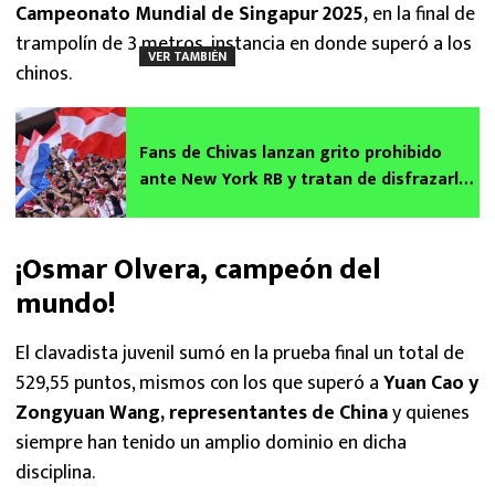
Campeonato Mundial de Singapur 2025,
en la final de
trampolín de 3 metros, instancia en donde superó a los
VER TAMBIÉN
chinos.
Fans de Chivas lanzan grito prohibido
ante New York RB y tratan de disfrazarlo
con “La Chona”
¡Osmar Olvera, campeón del
mundo!
El clavadista juvenil sumó en la prueba final un total de
529,55 puntos, mismos con los que superó a
Yuan Cao y
Zongyuan Wang, representantes de China
y quienes
siempre han tenido un amplio dominio en dicha
disciplina.