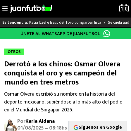
Katia Itzel e Isacc del Toro comparten lista
Se cuela audi
Es tendencia:
Saltar
ÚNETE AL WHATSAPP DE JUANFUTBOL
LO ÚLTIMO
al
contenido
LIGA MX
OTROS
Derrotó a los chinos: Osmar Olvera
RAYADOS
conquista el oro y es campeón del
PUMAS
mundo en tres metros
ATLANTE
Osmar Olvera escribió su nombre en la historia del
deporte mexicano, subiéndose a lo más alto del podio
SELECCIÓN MEXICANA
en el Mundial de Singapur 2025.
Por
Karla Aldana
FUTBOL INTERNACIONAL
Síguenos en Google
01/08/2025 – 08:18hs