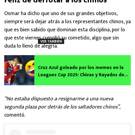
Feliz de derrotar a los chinos
Osmar ha dicho que uno de sus grandes objetivos,
siempre será dejar atrás a los representantes chinos, ya
que es bien sabido que dominan esta disciplina, por lo
que este viernes cumplió su cometido, algo que sin
VER TAMBIÉN
duda lo llenó de alegría.
Cruz Azul goleado por los memes en la
Leagues Cup 2025: Chivas y Rayados de
Monterrey no se salvan
“No estaba dispuesto a resignarme a una nueva
segunda plaza por detrás de los saltadores chinos”
,
comentó.