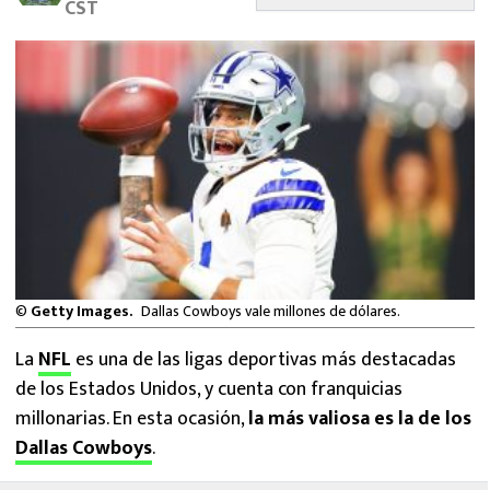
CST
MEXICANOS EN EL EXTRANJERO
FUTBOL ESTUFA
FÓRMULA 1
BOXEO
LIGA MX
NFL
©
Getty Images.
Dallas Cowboys vale millones de dólares.
La
NFL
es una de las ligas deportivas más destacadas
de los Estados Unidos, y cuenta con franquicias
millonarias. En esta ocasión,
la más valiosa es la de los
Dallas Cowboys
.