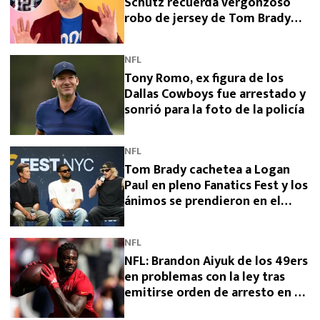
Schutz recuerda vergonzoso
robo de jersey de Tom Brady
por periodista mexicano
NFL
Tony Romo, ex figura de los
Dallas Cowboys fue arrestado y
sonrió para la foto de la policía
NFL
Tom Brady cachetea a Logan
Paul en pleno Fanatics Fest y los
ánimos se prendieron en el
evento
NFL
NFL: Brandon Aiyuk de los 49ers
en problemas con la ley tras
emitirse orden de arresto en su
contra