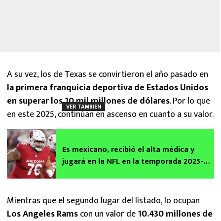
A su vez, los de Texas se convirtieron el año pasado en
la primera franquicia deportiva de Estados Unidos
en superar los 10 mil millones de dólares
. Por lo que
VER TAMBIÉN
en este 2025, continúan en ascenso en cuanto a su valor.
Es mexicano, recibió el alta médica y
jugará en la NFL en la temporada 2025-
2026
Mientras que el segundo lugar del listado, lo ocupan
Los Angeles Rams
con un valor de
10.430 millones de