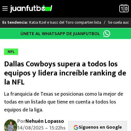
Katia Itzel e Isacc del Toro comparten lista
Se cuela audi
Es tendencia:
Saltar
ÚNETE AL WHATSAPP DE JUANFUTBOL
LO ÚLTIMO
al
contenido
LIGA MX
NFL
Dallas Cowboys supera a todos los
RAYADOS
equipos y lidera increíble ranking de
PUMAS
la NFL
ATLANTE
La franquicia de Texas se posicionas como la mejor de
todas en un listado que tiene en cuenta a todos los
SELECCIÓN MEXICANA
equipos de la liga.
Por
Nehuén Lopasso
FUTBOL INTERNACIONAL
Síguenos en Google
14/08/2025 – 15:22hs