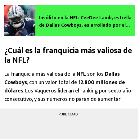
Insólito en la NFL: CeeDee Lamb, estrella
de Dallas Cowboys, es arrollado por el
réferi | VIDEO
¿Cuál es la franquicia más valiosa de
la NFL?
La franquicia más valiosa de la
NFL
son los
Dallas
Cowboys
, con un valor total de
12.800 millones de
dólares
. Los Vaqueros lideran el ranking por sexto año
consecutivo, y sus números no paran de aumentar.
PUBLICIDAD