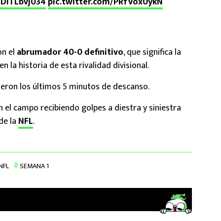
o/DITLbvj034
pic.twitter.com/PRfVox0ykN
on el
abrumador 40-0 definitivo
, que significa la
 la historia de esta rivalidad divisional.
dieron los últimos 5 minutos de descanso.
 el campo recibiendo golpes a diestra y siniestra
de la
NFL
.
NFL
SEMANA 1