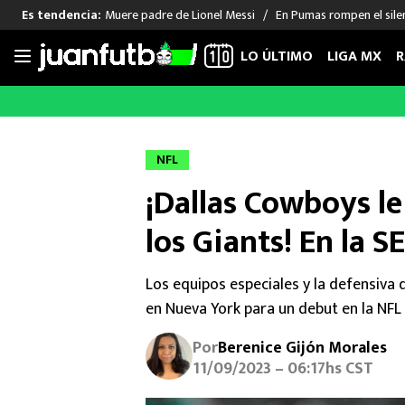
Muere padre de Lionel Messi
En Pumas rompen el sile
Es tendencia:
LO ÚLTIMO
LIGA MX
R
Saltar
al
LIGA MX
FUT INTERNACIONAL
MEXICAN
contenido
Las Noticias
Las Noticias
Las Noti
NFL
Club América
Selección Mexicana
Raúl Jim
¡Dallas Cowboys le
Cruz Azul
Champions League
Memo O
Pumas
Europa League
Chino H
los Giants! En la 
Rayados
Real Madrid
Edson Ál
Chivas de Guadalajara
Barcelona
Santiag
Los equipos especiales y la defensiva 
Atlante
Rodrigo
en Nueva York para un debut en la NFL
Liga MX Femenil
Por
Berenice Gijón Morales
11/09/2023 – 06:17hs CST