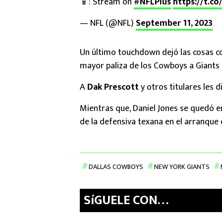
📱: Stream on
#NFLPlus
https://t.c
— NFL (@NFL)
September 11, 2023
Un último touchdown dejó las cosas c
mayor paliza de los Cowboys a Giants en
A
Dak Prescott
y otros titulares les 
Mientras que, Daniel Jones se quedó en
de la defensiva texana en el arranque 
DALLAS COWBOYS
NEW YORK GIANTS
SíGUELE CON…