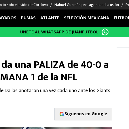
ncio sobre lesión de Córdova
Nahuel Guzmán protagoniza discusión
Po
AYADOS
PUMAS
ATLANTE
SELECCIÓN MEXICANA
FUTBO
ÚNETE AL WHATSAPP DE JUANFUTBOL
OS EN EL EXTRANJERO
FIGURAS
DEPORTES
cias
Keylor Navas
MMA UFC
énez
Chicharito Hernández
Fórmula 1
 da una PALIZA de 40-0 a
choa
Sergio Ramos
Boxeo
uerta
Giorgos Giakoumakis
Béisbol
SEMANA 1 de la NFL
varez
André Jardine
NFL
o Giménez
NBA
de Dallas anotaron una vez cada uno ante los Giants
 Huescas
Más deportes
Síguenos en Google