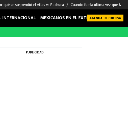
r qué se suspendió el Atlas vs Pachuca
Cuándo fue la última vez que Méxic
L INTERNACIONAL
MEXICANOS EN EL EXTRANJERO
FUTBOL 
AGENDA DEPORTIVA
PUBLICIDAD