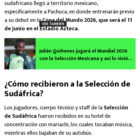
sudafricano llegó a territorio mexicano,
específicamente a Pachuca, en donde entrenarán previo
a su debut en la
Copa del Mundo 2026, que será el 11
VER TAMBIÉN
de junio en el Estadio Azteca.
Julián Quiñones jugará el Mundial 2026
con la Selección Mexicana y así lo vivió
Ana Gabriela y su familia
¿Cómo recibieron a la Selección de
Sudáfrica?
Los jugadores, cuerpo técnico y staff de la
Selección
de Sudáfrica
fueron recibidos en su hotel de
concentración con mariachi, los cuales tocaban música,
mientras ellos bajaban de su autobús.