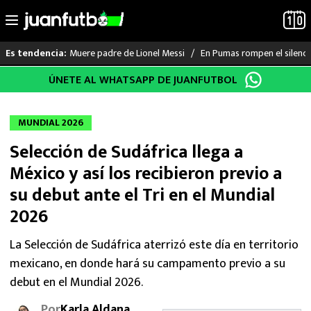
Muere padre de Lionel Messi
En Pumas rompen el silenci
Es tendencia:
Saltar
ÚNETE AL WHATSAPP DE JUANFUTBOL
LO ÚLTIMO
al
contenido
LIGA MX
MUNDIAL 2026
Selección de Sudáfrica llega a
RAYADOS
México y así los recibieron previo a
PUMAS
su debut ante el Tri en el Mundial
2026
ATLANTE
La Selección de Sudáfrica aterrizó este día en territorio
SELECCIÓN MEXICANA
mexicano, en donde hará su campamento previo a su
debut en el Mundial 2026.
FUTBOL INTERNACIONAL
Por
Karla Aldana