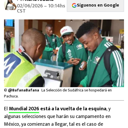
MEXICANOS EN EL EXTRANJERO
Síguenos en Google
02/06/2026 – 10:14hs
CST
FUTBOL ESTUFA
FÓRMULA 1
BOXEO
LIGA MX
NFL
©
@BafanaBafana
La Selección de Sudáfrica se hospedará en
Pachuca.
El
Mundial 2026
está a la vuelta de la esquina
, y
algunas selecciones que harán su campamento en
México, ya comienzan a llegar, tal es el caso de