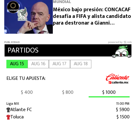
MUNDIAL
México bajo presión: CONCACAF
desafía a FIFA y alista candidato
para destronar a Gianni
Infantino