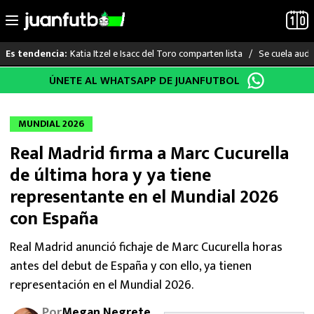
Katia Itzel e Isacc del Toro comparten lista
Se cuela audi
Es tendencia:
Saltar
ÚNETE AL WHATSAPP DE JUANFUTBOL
LO ÚLTIMO
al
contenido
LIGA MX
MUNDIAL 2026
Real Madrid firma a Marc Cucurella
RAYADOS
de última hora y ya tiene
PUMAS
representante en el Mundial 2026
con España
ATLANTE
Real Madrid anunció fichaje de Marc Cucurella horas
SELECCIÓN MEXICANA
antes del debut de España y con ello, ya tienen
representación en el Mundial 2026.
FUTBOL INTERNACIONAL
Por
Megan Negrete