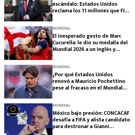
escándalo: Estados Unidos
reclama los 11 millones que FIFA
prometió y aún no pagó
MUNDIAL
El inesperado gesto de Marc
Cucurella: le dio su medalla del
Mundial 2026 a un inglés y
sorprendió a España
MUNDIAL
¿Por qué Estados Unidos
renovó a Mauricio Pochettino
pese al fracaso en el Mundial
2026?
MUNDIAL
México bajo presión: CONCACAF
desafía a FIFA y alista candidato
para destronar a Gianni
Infantino