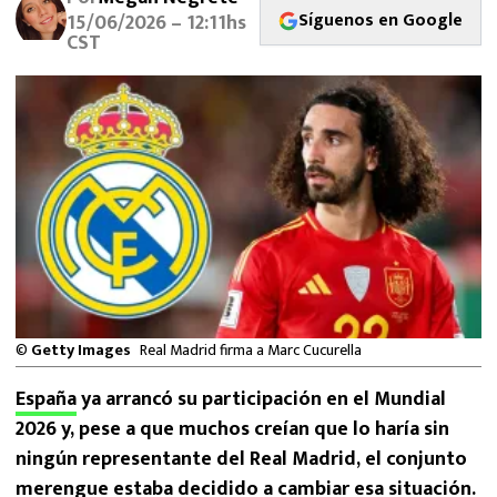
MEXICANOS EN EL EXTRANJERO
Síguenos en Google
15/06/2026 – 12:11hs
CST
FUTBOL ESTUFA
FÓRMULA 1
BOXEO
LIGA MX
NFL
©
Getty Images
Real Madrid firma a Marc Cucurella
España
ya arrancó su participación en el Mundial
2026 y, pese a que muchos creían que lo haría sin
ningún representante del Real Madrid, el conjunto
merengue estaba decidido a cambiar esa situación.