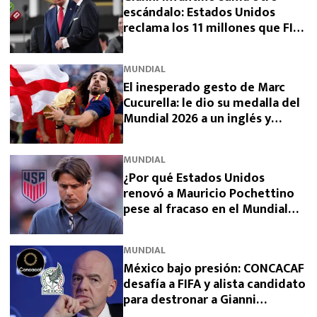
escándalo: Estados Unidos
reclama los 11 millones que FIFA
prometió y aún no pagó
MUNDIAL
El inesperado gesto de Marc
Cucurella: le dio su medalla del
Mundial 2026 a un inglés y
sorprendió a España
MUNDIAL
¿Por qué Estados Unidos
renovó a Mauricio Pochettino
pese al fracaso en el Mundial
2026?
MUNDIAL
México bajo presión: CONCACAF
desafía a FIFA y alista candidato
para destronar a Gianni
Infantino