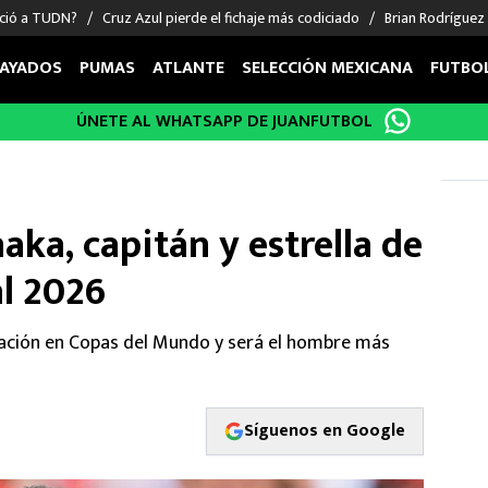
nció a TUDN?
Cruz Azul pierde el fichaje más codiciado
Brian Rodríguez
AYADOS
PUMAS
ATLANTE
SELECCIÓN MEXICANA
FUTBO
ÚNETE AL WHATSAPP DE JUANFUTBOL
OS EN EL EXTRANJERO
FIGURAS
DEPORTES
cias
Keylor Navas
MMA UFC
énez
Chicharito Hernández
Fórmula 1
aka, capitán y estrella de
choa
Sergio Ramos
Boxeo
uerta
Giorgos Giakoumakis
Béisbol
al 2026
varez
André Jardine
NFL
o Giménez
NBA
ipación en Copas del Mundo y será el hombre más
 Huescas
Más deportes
Síguenos en Google