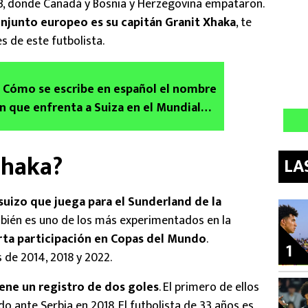
 B, donde Canadá y Bosnia y Herzegovina empataron.
conjunto europeo es su capitán Granit Xhaka
, te
s de este futbolista.
: Cómo se escribe en español el nombre
ón que enfrenta a Suiza en el Mundial
Xhaka?
LA
uizo que juega para el Sunderland de la
mbién es uno de los más experimentados en la
arta participación en Copas del Mundo
.
1
 de 2014, 2018 y 2022.
iene un registro de dos goles
. El primero de ellos
do ante Serbia en 2018. El futbolista de 33 años es