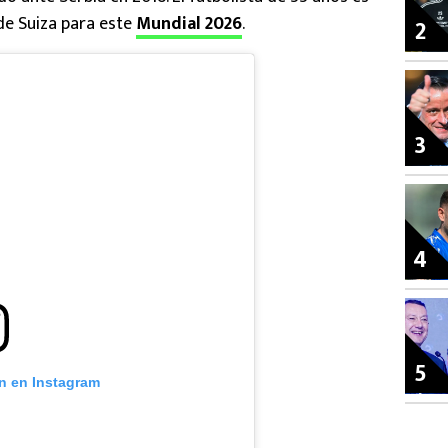
 de Suiza para este
Mundial 2026
.
2
3
4
5
ón en Instagram