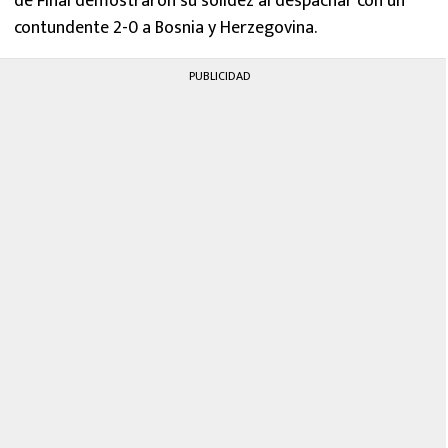
de Final demostraron su solidez al despachar con un
contundente 2-0 a Bosnia y Herzegovina.
PUBLICIDAD