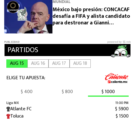
MUNDIAL
México bajo presión: CONCACAF
desafía a FIFA y alista candidato
para destronar a Gianni
Infantino