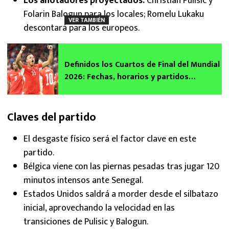
Los anotadores proyectados:
Christian Pulisic y
Folarin Balogun para los locales; Romelu Lukaku
VER TAMBIÉN
descontará para los europeos.
Definidos los Cuartos de Final del Mundial
2026: Fechas, horarios y partidos
confirmados
Claves del partido
El desgaste físico será el factor clave en este
partido.
Bélgica viene con las piernas pesadas tras jugar 120
minutos intensos ante Senegal.
Estados Unidos saldrá a morder desde el silbatazo
inicial, aprovechando la velocidad en las
transiciones de Pulisic y Balogun.