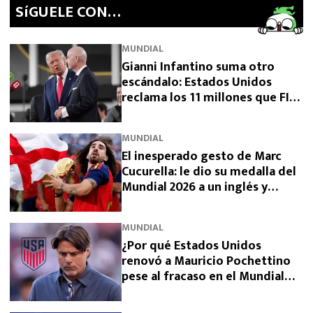
SíGUELE CON…
MUNDIAL
Gianni Infantino suma otro
escándalo: Estados Unidos
reclama los 11 millones que FIFA
prometió y aún no pagó
MUNDIAL
El inesperado gesto de Marc
Cucurella: le dio su medalla del
Mundial 2026 a un inglés y
sorprendió a España
MUNDIAL
¿Por qué Estados Unidos
renovó a Mauricio Pochettino
pese al fracaso en el Mundial
2026?