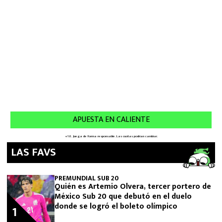
LAS FAVS
PREMUNDIAL SUB 20
Quién es Artemio Olvera, tercer portero de
México Sub 20 que debutó en el duelo
donde se logró el boleto olímpico
1