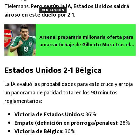
Tielemans.
Pero según la IA, Estados Unidos saldrá
VER TAMBIÉN
airoso en este duelo
por 2-1
.
Arsenal prepararía millonaria oferta para
amarrar fichaje de Gilberto Mora tras el
Mundial 2026
Estados Unidos 2-1 Bélgica
La IA evaluó las probabilidades para este cruce y arroja
un panorama de paridad total en los 90 minutos
reglamentarios:
Victoria de Estados Unidos:
36%
Empate (definición en prórroga/penales):
28%
Victoria de Bélgica:
36%