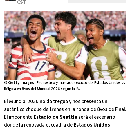
CST
MEXICANOS EN EL EXTRANJERO
FUTBOL ESTUFA
FÓRMULA 1
BOXEO
LIGA MX
NFL
©
Getty Images
Pronóstico y marcador exacto del Estados Unidos vs
Bélgica en 8vos del Mundial 2026 según la IA.
El Mundial 2026 no da tregua y nos presenta un
auténtico choque de trenes en la ronda de 8vos de Final.
El imponente
Estadio de Seattle
será el escenario
donde la renovada escuadra de
Estados Unidos