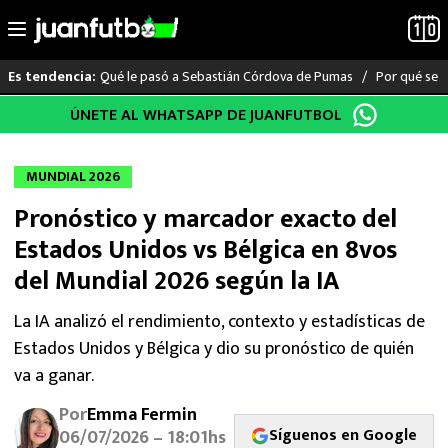
Qué le pasó a Sebastián Córdova de Pumas
Por qué se s
Es tendencia:
Saltar
ÚNETE AL WHATSAPP DE JUANFUTBOL
LO ÚLTIMO
al
contenido
LIGA MX
MUNDIAL 2026
Pronóstico y marcador exacto del
RAYADOS
Estados Unidos vs Bélgica en 8vos
PUMAS
del Mundial 2026 según la IA
ATLANTE
La IA analizó el rendimiento, contexto y estadísticas de
Estados Unidos y Bélgica y dio su pronóstico de quién
SELECCIÓN MEXICANA
va a ganar.
Por
Emma Fermin
FUTBOL INTERNACIONAL
Síguenos en Google
06/07/2026 – 18:01hs