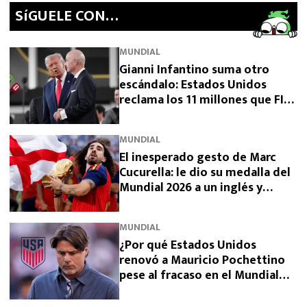
SíGUELE CON…
MUNDIAL
Gianni Infantino suma otro
escándalo: Estados Unidos
reclama los 11 millones que FIFA
prometió y aún no pagó
MUNDIAL
El inesperado gesto de Marc
Cucurella: le dio su medalla del
Mundial 2026 a un inglés y
sorprendió a España
MUNDIAL
¿Por qué Estados Unidos
renovó a Mauricio Pochettino
pese al fracaso en el Mundial
2026?