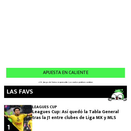
LAS FAVS
LEAGUES CUP
Leagues Cup: Así quedó la Tabla General
tras la J1 entre clubes de Liga MX y MLS
1