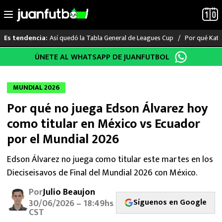
Así quedó la Tabla General de Leagues Cup
Por qué Katia
Es tendencia:
Saltar
ÚNETE AL WHATSAPP DE JUANFUTBOL
LO ÚLTIMO
al
contenido
LIGA MX
MUNDIAL 2026
Por qué no juega Edson Álvarez hoy
RAYADOS
como titular en México vs Ecuador
PUMAS
por el Mundial 2026
ATLANTE
Edson Álvarez no juega como titular este martes en los
Dieciseisavos de Final del Mundial 2026 con México.
SELECCIÓN MEXICANA
Por
Julio Beaujon
Síguenos en Google
30/06/2026 – 18:49hs
FUTBOL INTERNACIONAL
CST