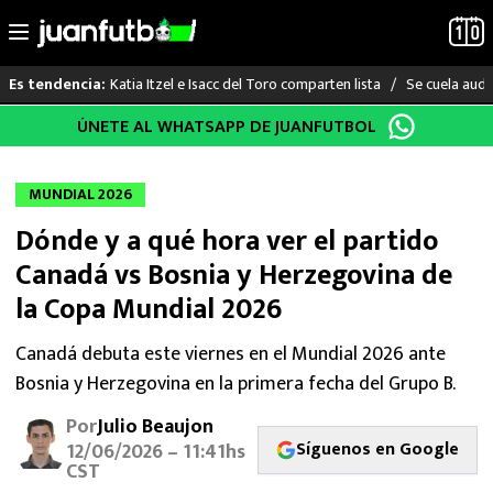
Katia Itzel e Isacc del Toro comparten lista
Se cuela audi
Es tendencia:
Saltar
ÚNETE AL WHATSAPP DE JUANFUTBOL
LO ÚLTIMO
al
contenido
LIGA MX
MUNDIAL 2026
Dónde y a qué hora ver el partido
RAYADOS
Canadá vs Bosnia y Herzegovina de
PUMAS
la Copa Mundial 2026
ATLANTE
Canadá debuta este viernes en el Mundial 2026 ante
Bosnia y Herzegovina en la primera fecha del Grupo B.
SELECCIÓN MEXICANA
Por
Julio Beaujon
Síguenos en Google
12/06/2026 – 11:41hs
FUTBOL INTERNACIONAL
CST