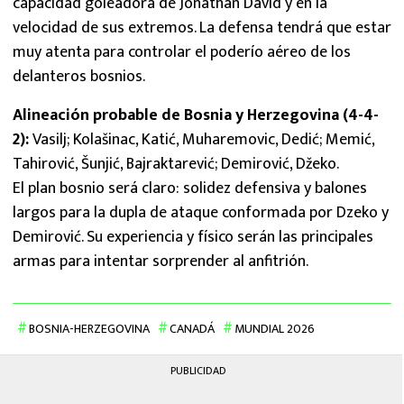
capacidad goleadora de Jonathan David y en la
velocidad de sus extremos. La defensa tendrá que estar
muy atenta para controlar el poderío aéreo de los
delanteros bosnios.
Alineación probable de Bosnia y Herzegovina (4-4-
2):
Vasilj; Kolašinac, Katić, Muharemovic, Dedić; Memić,
Tahirović, Šunjić, Bajraktarević; Demirović, Džeko.
El plan bosnio será claro: solidez defensiva y balones
largos para la dupla de ataque conformada por Dzeko y
Demirović. Su experiencia y físico serán las principales
armas para intentar sorprender al anfitrión.
BOSNIA-HERZEGOVINA
CANADÁ
MUNDIAL 2026
PUBLICIDAD