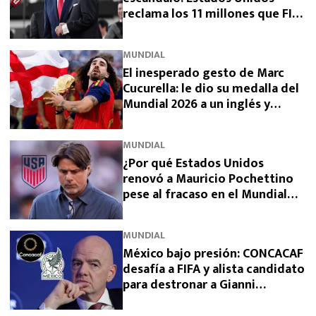
reclama los 11 millones que FIFA
prometió y aún no pagó
MUNDIAL
El inesperado gesto de Marc
Cucurella: le dio su medalla del
Mundial 2026 a un inglés y
sorprendió a España
MUNDIAL
¿Por qué Estados Unidos
renovó a Mauricio Pochettino
pese al fracaso en el Mundial
2026?
MUNDIAL
México bajo presión: CONCACAF
desafía a FIFA y alista candidato
para destronar a Gianni
Infantino