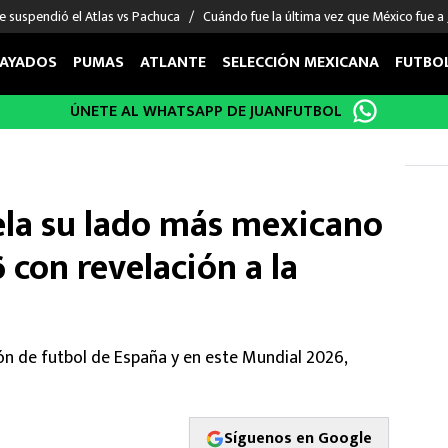
e suspendió el Atlas vs Pachuca
Cuándo fue la última vez que México fue a
AYADOS
PUMAS
ATLANTE
SELECCIÓN MEXICANA
FUTBO
ÚNETE AL WHATSAPP DE JUANFUTBOL
OS EN EL EXTRANJERO
FIGURAS
DEPORTES
cias
Keylor Navas
MMA UFC
énez
Chicharito Hernández
Fórmula 1
la su lado más mexicano
choa
Sergio Ramos
Boxeo
uerta
Giorgos Giakoumakis
Béisbol
 con revelación a la
varez
André Jardine
NFL
o Giménez
NBA
 Huescas
Más deportes
ión de futbol de España y en este Mundial 2026,
Síguenos en Google