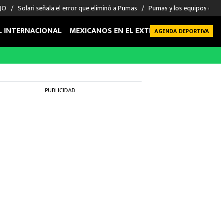
 JO
Solari señala el error que eliminó a Pumas
Pumas y los equipos eli
L INTERNACIONAL
MEXICANOS EN EL EXTRANJERO
FUTBOL 
AGENDA DEPORTIVA
PUBLICIDAD