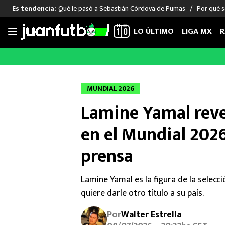
Qué le pasó a Sebastián Córdova de Pumas
Por qué s
Es tendencia:
LO ÚLTIMO
LIGA MX
R
Saltar
al
LIGA MX
FUT INTERNACIONAL
MEXICAN
contenido
Las Noticias
Las Noticias
Las Noti
MUNDIAL 2026
Club América
Selección Mexicana
Raúl Jim
Lamine Yamal reve
Cruz Azul
Champions League
Memo O
Pumas
Europa League
Chino H
en el Mundial 2026
Rayados
Real Madrid
Edson Ál
prensa
Chivas de Guadalajara
Barcelona
Santiag
Atlante
Rodrigo
Lamine Yamal es la figura de la selecc
Liga MX Femenil
quiere darle otro título a su país.
Por
Walter Estrella