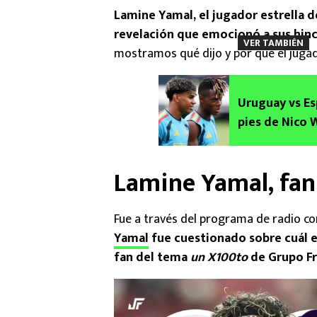
Lamine Yamal, el jugador estrella d
revelación que emocionó a sus hin
VER TAMBIÉN
mostramos qué dijo y por qué el jugad
Uruguay vs Es
pies de Nico 
Lamine Yamal, fan
Fue a través del programa de radio c
Yamal
fue cuestionado sobre cuál er
fan del tema
un X100to
de Grupo F