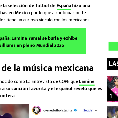
e la selección de futbol de
España
hizo una
chas en México
por lo que a continuación te
or tiene un curioso vínculo con los mexicanos.
paña: Lamine Yamal se burla y exhibe
Williams en pleno Mundial 2026
LA
 de la música mexicana
onocido como La Entrevista de COPE que
Lamine
a su canción favorita y el español reveló que es
1
rontera
.