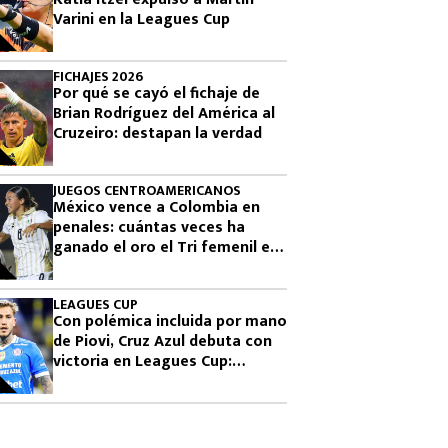
Varini en la Leagues Cup
FICHAJES 2026
Por qué se cayó el fichaje de
Brian Rodríguez del América al
Cruzeiro: destapan la verdad
JUEGOS CENTROAMERICANOS
México vence a Colombia en
penales: cuántas veces ha
ganado el oro el Tri femenil en
los Juegos Centroamericanos
LEAGUES CUP
Con polémica incluida por mano
de Piovi, Cruz Azul debuta con
victoria en Leagues Cup:
cuándo vuelve a jugar