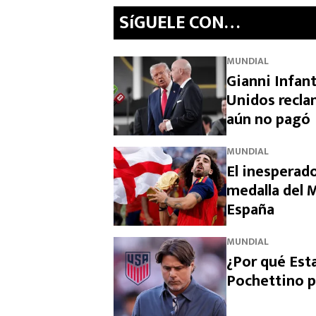
SíGUELE CON…
MUNDIAL
Gianni Infan
Unidos recla
aún no pagó
MUNDIAL
El inesperado
medalla del M
España
MUNDIAL
¿Por qué Est
Pochettino p