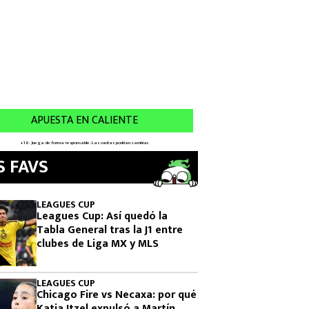
S FAVS
LEAGUES CUP
Leagues Cup: Así quedó la
Tabla General tras la J1 entre
clubes de Liga MX y MLS
LEAGUES CUP
Chicago Fire vs Necaxa: por qué
Katia Itzel expulsó a Martín