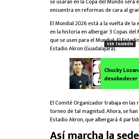
se usarán en la Copa del Mundo será e
encuentra en reformas de cara al gran
El Mundial 2026 está a la vuelta de la
en la historia en albergar 3 Copas del
que se usen para el Mundial: El Estadi
VER TAMBIÉN
Estadio Akron (Guadalajara).
Chucky Lozano
desobedecer a
El Comité Organizador trabaja en las 
torneo de tal magnitud. Ahora, se han 
Estadio Akron, que albergará 4 partid
Así marcha la sede