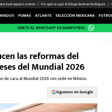
tia Itzel expulsó a Varini
Por qué se cayó el fichaje de Brian Rodríguez
AYADOS
PUMAS
ATLANTE
SELECCIÓN MEXICANA
FUTBO
ÚNETE AL WHATSAPP DE JUANFUTBOL
OS EN EL EXTRANJERO
FIGURAS
DEPORTES
cias
Keylor Navas
MMA UFC
énez
Chicharito Hernández
Fórmula 1
ucen las reformas del
choa
Sergio Ramos
Boxeo
uerta
Giorgos Giakoumakis
Béisbol
eses del Mundial 2026
varez
André Jardine
NFL
o Giménez
NBA
n de cara al Mundial 2026 con sede en México.
 Huescas
Más deportes
Síguenos en Google