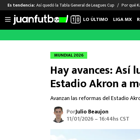
Así quedó la Tabla General de Leagues Cup
Por qué Ka
Es tendencia:
LO ÚLTIMO
LIGA MX
R
Saltar
al
LIGA MX
FUT INTERNACIONAL
MEXICAN
contenido
Las Noticias
Las Noticias
Las Noti
MUNDIAL 2026
Club América
Selección Mexicana
Raúl Jim
Hay avances: Así l
Cruz Azul
Champions League
Memo O
Pumas
Europa League
Chino H
Estadio Akron a m
Rayados
Real Madrid
Edson Ál
Chivas de Guadalajara
Barcelona
Santiag
Avanzan las reformas del Estadio Akro
Atlante
Rodrigo
Por
Julio Beaujon
Liga MX Femenil
11/01/2026 – 16:44hs CST