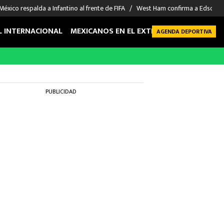
México respalda a Infantino al frente de FIFA
West Ham confirma a Edson Á
L INTERNACIONAL
MEXICANOS EN EL EXTRANJERO
FUTBOL 
AGENDA DEPORTIVA
PUBLICIDAD