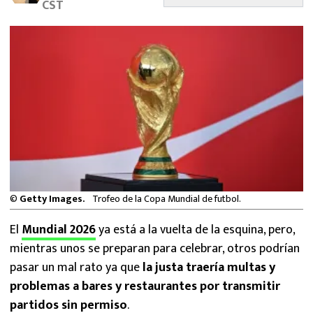
CST
MEXICANOS EN EL EXTRANJERO
FUTBOL ESTUFA
FÓRMULA 1
BOXEO
LIGA MX
NFL
©
Getty Images.
Trofeo de la Copa Mundial de futbol.
El
Mundial 2026
ya está a la vuelta de la esquina, pero,
mientras unos se preparan para celebrar, otros podrían
pasar un mal rato ya que
la justa traería multas y
problemas a bares y restaurantes por transmitir
partidos sin permiso
.