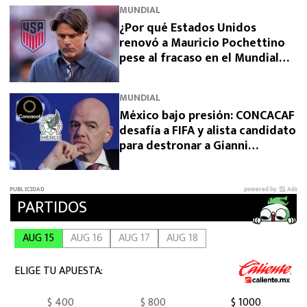
MUNDIAL
¿Por qué Estados Unidos
renovó a Mauricio Pochettino
pese al fracaso en el Mundial
2026?
MUNDIAL
México bajo presión: CONCACAF
desafía a FIFA y alista candidato
para destronar a Gianni
Infantino