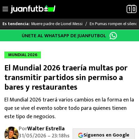
Muere padre de Lionel Messi
En Pumas rompen el silenci
Es tendencia:
Saltar
ÚNETE AL WHATSAPP DE JUANFUTBOL
LO ÚLTIMO
al
contenido
LIGA MX
MUNDIAL 2026
El Mundial 2026 traería multas por
RAYADOS
transmitir partidos sin permiso a
PUMAS
bares y restaurantes
ATLANTE
El Mundial 2026 traerá varios cambios en la forma en la
que se vive el evento sobre todo para quienes tienen
SELECCIÓN MEXICANA
este tipo de negocios.
Por
Walter Estrella
FUTBOL INTERNACIONAL
Síguenos en Google
31/05/2026 – 23:18hs