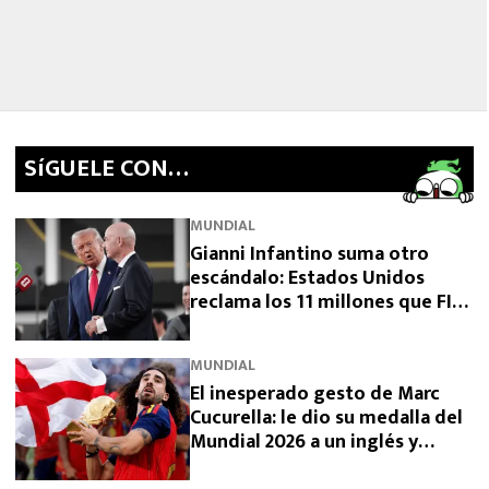
SíGUELE CON…
MUNDIAL
Gianni Infantino suma otro
escándalo: Estados Unidos
reclama los 11 millones que FIFA
prometió y aún no pagó
MUNDIAL
El inesperado gesto de Marc
Cucurella: le dio su medalla del
Mundial 2026 a un inglés y
sorprendió a España