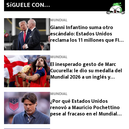
SíGUELE CON…
MUNDIAL
Gianni Infantino suma otro
escándalo: Estados Unidos
reclama los 11 millones que FIFA
prometió y aún no pagó
MUNDIAL
El inesperado gesto de Marc
Cucurella: le dio su medalla del
Mundial 2026 a un inglés y
sorprendió a España
MUNDIAL
¿Por qué Estados Unidos
renovó a Mauricio Pochettino
pese al fracaso en el Mundial
2026?