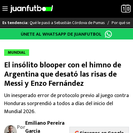
Qué le pasó a Sebastián Córdova de Pumas
Por qué se s
Es tendencia:
Saltar
ÚNETE AL WHATSAPP DE JUANFUTBOL
LO ÚLTIMO
al
contenido
LIGA MX
MUNDIAL
El insólito blooper con el himno de
RAYADOS
Argentina que desató las risas de
PUMAS
Messi y Enzo Fernández
ATLANTE
Un inesperado error de protocolo previo al juego contra
Honduras sorprendió a todos a días del inicio del
SELECCIÓN MEXICANA
Mundial 2026.
Emiliano Pereira
FUTBOL INTERNACIONAL
Por
Garcia