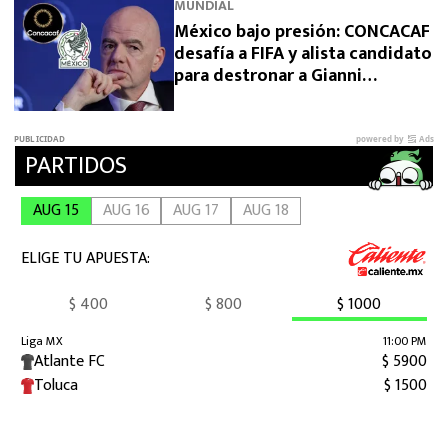
MUNDIAL
México bajo presión: CONCACAF
desafía a FIFA y alista candidato
para destronar a Gianni
Infantino