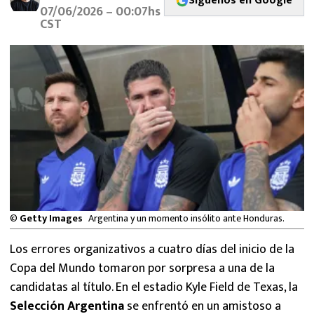
Síguenos en Google
MEXICANOS EN EL EXTRANJERO
07/06/2026 – 00:07hs
CST
FUTBOL ESTUFA
FÓRMULA 1
BOXEO
LIGA MX
NFL
©
Getty Images
Argentina y un momento insólito ante Honduras.
Los errores organizativos a cuatro días del inicio de la
Copa del Mundo tomaron por sorpresa a una de la
candidatas al título. En el estadio Kyle Field de Texas, la
Selección Argentina
se enfrentó en un amistoso a