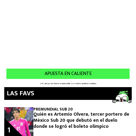
LAS FAVS
PREMUNDIAL SUB 20
Quién es Artemio Olvera, tercer portero de
México Sub 20 que debutó en el duelo
donde se logró el boleto olímpico
1