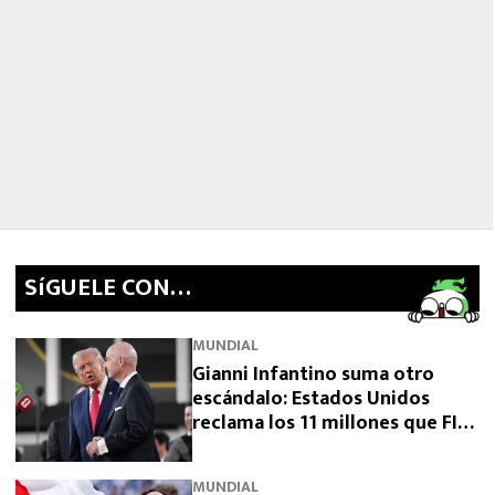
SíGUELE CON…
MUNDIAL
Gianni Infantino suma otro
escándalo: Estados Unidos
reclama los 11 millones que FIFA
prometió y aún no pagó
MUNDIAL