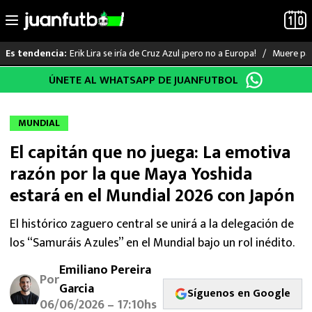
Erik Lira se iría de Cruz Azul ¡pero no a Europa!
Muere pad
Es tendencia:
Saltar
ÚNETE AL WHATSAPP DE JUANFUTBOL
LO ÚLTIMO
al
contenido
LIGA MX
MUNDIAL
El capitán que no juega: La emotiva
RAYADOS
razón por la que Maya Yoshida
PUMAS
estará en el Mundial 2026 con Japón
ATLANTE
El histórico zaguero central se unirá a la delegación de
los “Samuráis Azules” en el Mundial bajo un rol inédito.
SELECCIÓN MEXICANA
Emiliano Pereira
Por
Garcia
FUTBOL INTERNACIONAL
Síguenos en Google
06/06/2026 – 17:10hs