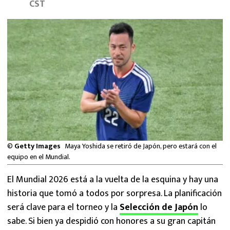
CST
MEXICANOS EN EL EXTRANJERO
FUTBOL ESTUFA
FÓRMULA 1
BOXEO
LIGA MX
NFL
©
Getty Images
Maya Yoshida se retiró de Japón, pero estará con el
equipo en el Mundial.
El Mundial 2026 está a la vuelta de la esquina y hay una
historia que tomó a todos por sorpresa. La planificación
será clave para el torneo y la
Selección de Japón
lo
sabe. Si bien ya despidió con honores a su gran capitán