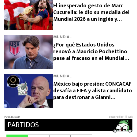
El inesperado gesto de Marc
Cucurella: le dio su medalla del
Mundial 2026 a un inglés y
sorprendió a España
MUNDIAL
¿Por qué Estados Unidos
renovó a Mauricio Pochettino
pese al fracaso en el Mundial
2026?
MUNDIAL
México bajo presión: CONCACAF
desafía a FIFA y alista candidato
para destronar a Gianni
Infantino