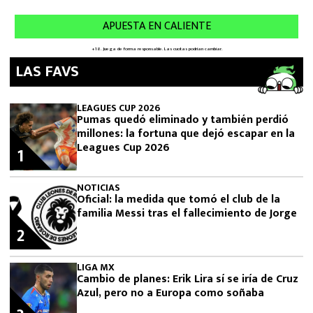
LAS FAVS
LEAGUES CUP 2026
Pumas quedó eliminado y también perdió
millones: la fortuna que dejó escapar en la
Leagues Cup 2026
1
NOTICIAS
Oficial: la medida que tomó el club de la
familia Messi tras el fallecimiento de Jorge
2
LIGA MX
Cambio de planes: Erik Lira sí se iría de Cruz
Azul, pero no a Europa como soñaba