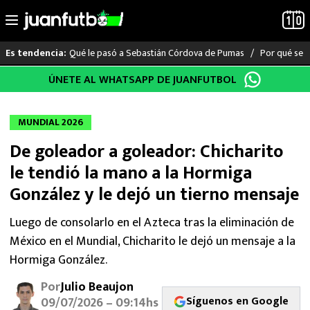
Qué le pasó a Sebastián Córdova de Pumas
Por qué se s
Es tendencia:
Saltar
ÚNETE AL WHATSAPP DE JUANFUTBOL
LO ÚLTIMO
al
contenido
LIGA MX
MUNDIAL 2026
De goleador a goleador: Chicharito
RAYADOS
le tendió la mano a la Hormiga
PUMAS
González y le dejó un tierno mensaje
ATLANTE
Luego de consolarlo en el Azteca tras la eliminación de
México en el Mundial, Chicharito le dejó un mensaje a la
SELECCIÓN MEXICANA
Hormiga González.
Por
Julio Beaujon
FUTBOL INTERNACIONAL
Síguenos en Google
09/07/2026 – 09:14hs