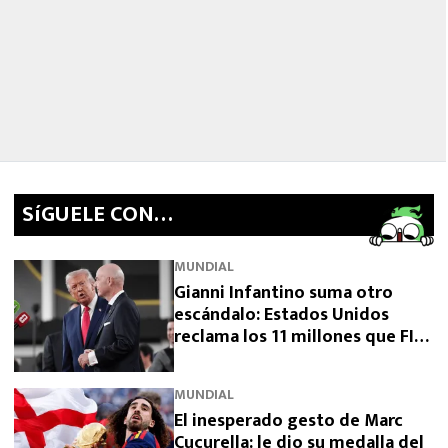
SíGUELE CON…
MUNDIAL
Gianni Infantino suma otro
escándalo: Estados Unidos
reclama los 11 millones que FIFA
prometió y aún no pagó
MUNDIAL
El inesperado gesto de Marc
Cucurella: le dio su medalla del