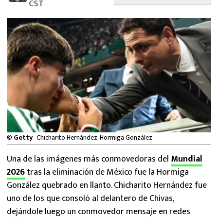
CST
MEXICANOS EN EL EXTRANJERO
FUTBOL ESTUFA
FÓRMULA 1
BOXEO
LIGA MX
NFL
©
Getty
Chicharito Hernández, Hormiga González
Una de las imágenes más conmovedoras del
Mundial
2026
tras la eliminación de México fue la Hormiga
González quebrado en llanto. Chicharito Hernández fue
uno de los que consoló al delantero de Chivas,
dejándole luego un conmovedor mensaje en redes