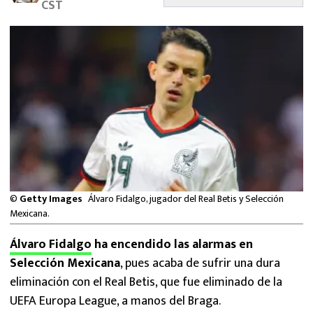
CST
MEXICANOS EN EL EXTRANJERO
FUTBOL ESTUFA
FÓRMULA 1
BOXEO
LIGA MX
NFL
©
Getty Images
Álvaro Fidalgo, jugador del Real Betis y Selección
Mexicana.
Álvaro Fidalgo
ha encendido las alarmas en
Selección Mexicana
, pues acaba de sufrir una dura
eliminación con el Real Betis, que fue eliminado de la
UEFA Europa League, a manos del Braga.