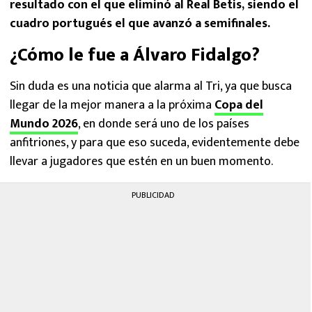
resultado con el que eliminó al Real Betis, siendo el
cuadro portugués el que avanzó a semifinales.
¿Cómo le fue a Álvaro Fidalgo?
Sin duda es una noticia que alarma al Tri, ya que busca
llegar de la mejor manera a la próxima
Copa del
Mundo 2026
, en donde será uno de los países
anfitriones, y para que eso suceda, evidentemente debe
llevar a jugadores que estén en un buen momento.
PUBLICIDAD