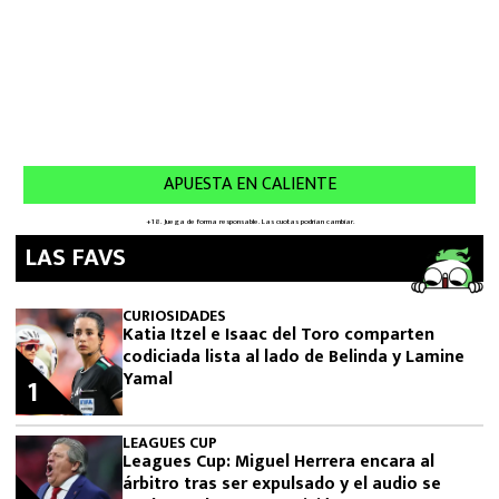
LAS FAVS
CURIOSIDADES
Katia Itzel e Isaac del Toro comparten
codiciada lista al lado de Belinda y Lamine
Yamal
1
LEAGUES CUP
Leagues Cup: Miguel Herrera encara al
árbitro tras ser expulsado y el audio se