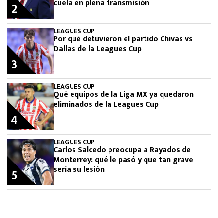
cuela en plena transmisión
2
LEAGUES CUP
Por qué detuvieron el partido Chivas vs
Dallas de la Leagues Cup
3
LEAGUES CUP
Qué equipos de la Liga MX ya quedaron
eliminados de la Leagues Cup
4
LEAGUES CUP
Carlos Salcedo preocupa a Rayados de
Monterrey: qué le pasó y que tan grave
sería su lesión
5