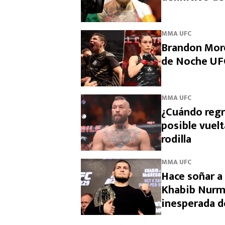
MMA UFC
Brandon More
de Noche UF
MMA UFC
¿Cuándo reg
posible vuelt
rodilla
MMA UFC
Hace soñar a 
Khabib Nurm
inesperada d