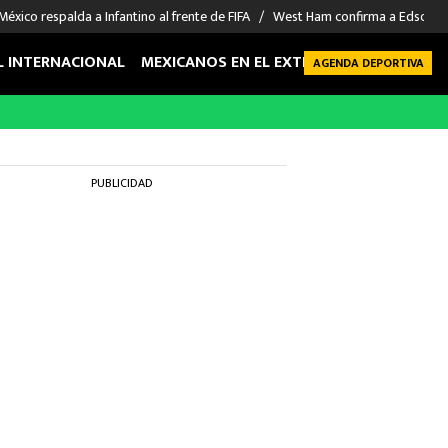
México respalda a Infantino al frente de FIFA
West Ham confirma a Edson Á
L INTERNACIONAL
MEXICANOS EN EL EXTRANJERO
FUTBOL 
AGENDA DEPORTIVA
PUBLICIDAD