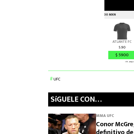
UFC
SíGUELE CON…
MMA UFC
Conor McGreg
definitivo de