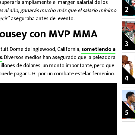
uperaría ampliamente el margen salarial de los
2
ces al año, ganarás mucho más que el salario mínimo
ecir
” aseguraba antes del evento.
 Rousey con MVP MMA
3
tuit Dome de Inglewood, California,
sometiendo a
s
. Diversos medios han asegurado que la peleadora
illones de dólares, un monto importante, pero que
e puede pagar UFC por un combate estelar femenino.
4
5