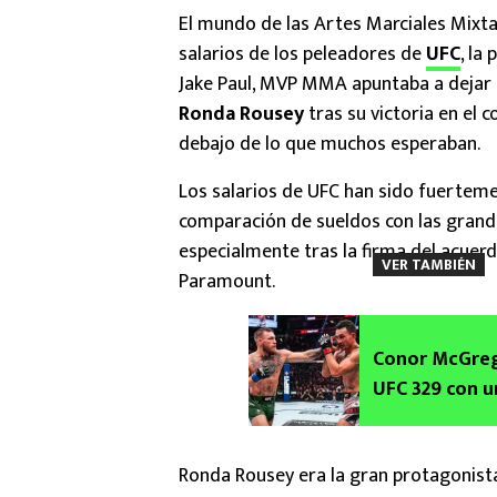
El mundo de las Artes Marciales Mixt
salarios de los peleadores de
UFC
, la
Jake Paul, MVP MMA apuntaba a dejar e
Ronda Rousey
tras su victoria en el
debajo de lo que muchos esperaban.
Los salarios de UFC han sido fuerteme
comparación de sueldos con las grand
especialmente tras la firma del acue
VER TAMBIÉN
Paramount.
Conor McGrego
UFC 329 con u
Ronda Rousey era la gran protagonista