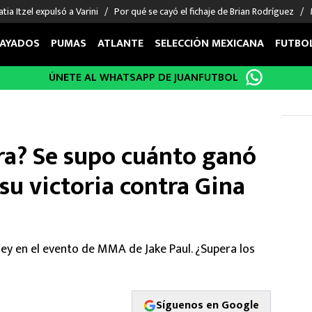
tia Itzel expulsó a Varini
Por qué se cayó el fichaje de Brian Rodríguez
AYADOS
PUMAS
ATLANTE
SELECCIÓN MEXICANA
FUTBO
ÚNETE AL WHATSAPP DE JUANFUTBOL
OS EN EL EXTRANJERO
FIGURAS
DEPORTES
cias
Keylor Navas
MMA UFC
énez
Chicharito Hernández
Fórmula 1
ra? Se supo cuánto ganó
choa
Sergio Ramos
Boxeo
uerta
Giorgos Giakoumakis
Béisbol
su victoria contra Gina
varez
André Jardine
NFL
o Giménez
NBA
 Huescas
Más deportes
sey en el evento de MMA de Jake Paul. ¿Supera los
Síguenos en Google