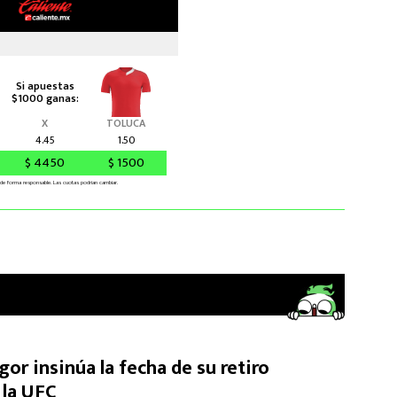
or insinúa la fecha de su retiro
 la UFC