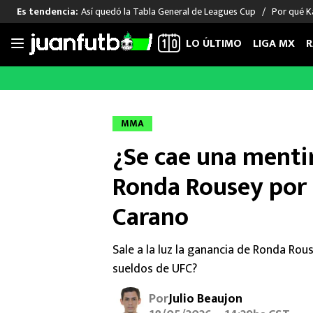
Así quedó la Tabla General de Leagues Cup
Por qué Ka
Es tendencia:
LO ÚLTIMO
LIGA MX
R
Saltar
al
LIGA MX
FUT INTERNACIONAL
MEXICAN
contenido
Las Noticias
Las Noticias
Las Noti
MMA
Club América
Selección Mexicana
Raúl Jim
¿Se cae una menti
Cruz Azul
Champions League
Memo O
Pumas
Europa League
Chino H
Ronda Rousey por 
Rayados
Real Madrid
Edson Ál
Carano
Chivas de Guadalajara
Barcelona
Santiag
Atlante
Rodrigo
Sale a la luz la ganancia de Ronda Rou
Liga MX Femenil
sueldos de UFC?
Por
Julio Beaujon