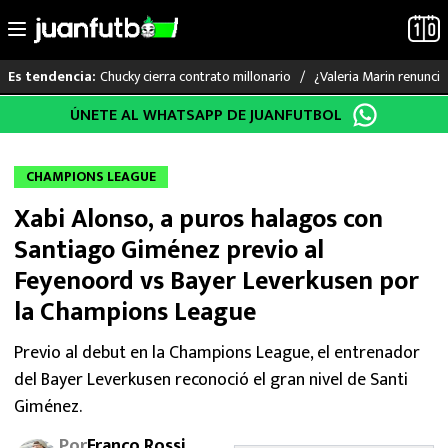
Chucky cierra contrato millonario
¿Valeria Marin renunc
Es tendencia:
Saltar
ÚNETE AL WHATSAPP DE JUANFUTBOL
LO ÚLTIMO
al
contenido
LIGA MX
CHAMPIONS LEAGUE
Xabi Alonso, a puros halagos con
RAYADOS
Santiago Giménez previo al
PUMAS
Feyenoord vs Bayer Leverkusen por
la Champions League
ATLANTE
Previo al debut en la Champions League, el entrenador
SELECCIÓN MEXICANA
del Bayer Leverkusen reconoció el gran nivel de Santi
Giménez.
FUTBOL INTERNACIONAL
Por
Franco Rossi