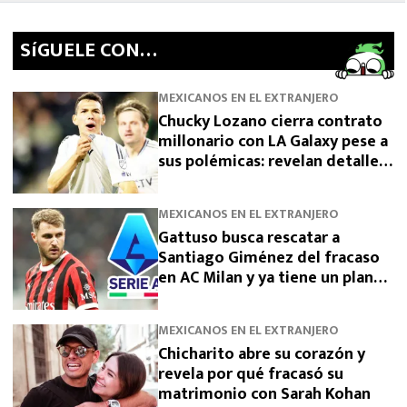
SíGUELE CON…
MEXICANOS EN EL EXTRANJERO
Chucky Lozano cierra contrato
millonario con LA Galaxy pese a
sus polémicas: revelan detalles
de su fichaje tras dejar San
Diego
MEXICANOS EN EL EXTRANJERO
Gattuso busca rescatar a
Santiago Giménez del fracaso
en AC Milan y ya tiene un plan
para devolverlo a la élite
MEXICANOS EN EL EXTRANJERO
Chicharito abre su corazón y
revela por qué fracasó su
matrimonio con Sarah Kohan