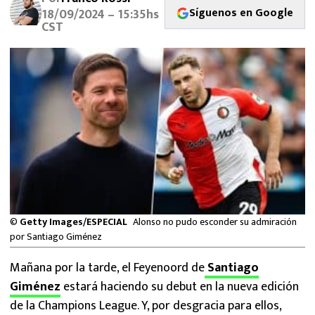
MEXICANOS EN EL EXTRANJERO
Síguenos en Google
18/09/2024 – 15:35hs
CST
FUTBOL ESTUFA
FÓRMULA 1
BOXEO
LIGA MX
NFL
©
Getty Images/ESPECIAL
Alonso no pudo esconder su admiración
por Santiago Giménez
Mañana por la tarde, el Feyenoord de
Santiago
Giménez
estará haciendo su debut en la nueva edición
de la Champions League. Y, por desgracia para ellos,