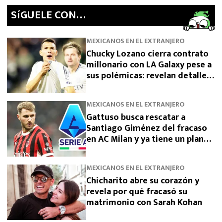
SíGUELE CON…
MEXICANOS EN EL EXTRANJERO
Chucky Lozano cierra contrato
millonario con LA Galaxy pese a
sus polémicas: revelan detalles
de su fichaje tras dejar San
Diego
MEXICANOS EN EL EXTRANJERO
Gattuso busca rescatar a
Santiago Giménez del fracaso
en AC Milan y ya tiene un plan
para devolverlo a la élite
MEXICANOS EN EL EXTRANJERO
Chicharito abre su corazón y
revela por qué fracasó su
matrimonio con Sarah Kohan