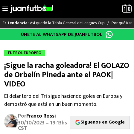
Así quedó la Tabla General de Leagues Cup
Por qué Katia
Es tendencia:
Saltar
ÚNETE AL WHATSAPP DE JUANFUTBOL
LO ÚLTIMO
al
contenido
LIGA MX
FUTBOL EUROPEO
¡Sigue la racha goleadora! El GOLAZO
RAYADOS
de Orbelín Pineda ante el PAOK|
PUMAS
VIDEO
ATLANTE
El delantero del Tri sigue haciendo goles en Europa y
demostró que está en un buen momento.
SELECCIÓN MEXICANA
Por
Franco Rossi
Síguenos en Google
30/10/2023 – 19:13hs
FUTBOL INTERNACIONAL
CST