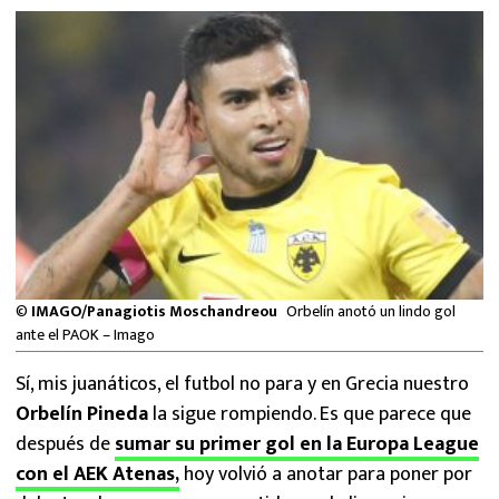
MEXICANOS EN EL EXTRANJERO
FUTBOL ESTUFA
FÓRMULA 1
BOXEO
LIGA MX
NFL
©
IMAGO/Panagiotis Moschandreou
Orbelín anotó un lindo gol
ante el PAOK – Imago
Sí, mis juanáticos, el futbol no para y en Grecia nuestro
Orbelín Pineda
la sigue rompiendo. Es que parece que
después de
sumar su primer gol en la Europa League
con el AEK Atenas,
hoy volvió a anotar para poner por